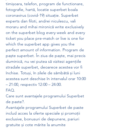
timișoara, telefon, program de functionare, 
fotografie, hartă, locatie superbet boala 
coronavirus (covid-19) situație. Superbet 
experts dan filoti, andrei niculescu, vali 
moraru and mihai mironică write exclusively 
on the superbet blog every week and every 
ticket you place pre-match or live is one for 
which the superbet app gives you the 
perfect amount of information. Program de 
paște superbet. În ziua de paște, mai precis 
duminică, nu vei putea să vizitezi agențiile 
stradale superbet, deoarece acestea vor fi 
închise. Totuși, în zilele de sâmbătă și luni 
acestea sunt deschise în intervalul orar 10:00 
– 21:00, respectiv 12:00 – 24:00. 
FAQ.
Care sunt avantajele programului Superbet 
de paste?.
Avantajele programului Superbet de paste 
includ acces la oferte speciale și promoții 
exclusive, bonusuri de depunere, pariuri 
gratuite și cote mărite la anumite 