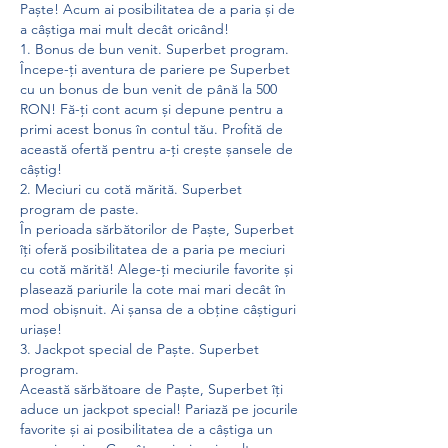
Paște! Acum ai posibilitatea de a paria și de 
a câștiga mai mult decât oricând!
1. Bonus de bun venit. Superbet program.
Începe-ți aventura de pariere pe Superbet 
cu un bonus de bun venit de până la 500 
RON! Fă-ți cont acum și depune pentru a 
primi acest bonus în contul tău. Profită de 
această ofertă pentru a-ți crește șansele de 
câștig!
2. Meciuri cu cotă mărită. Superbet 
program de paste.
În perioada sărbătorilor de Paște, Superbet 
îți oferă posibilitatea de a paria pe meciuri 
cu cotă mărită! Alege-ți meciurile favorite și 
plasează pariurile la cote mai mari decât în 
mod obișnuit. Ai șansa de a obține câștiguri 
uriașe!
3. Jackpot special de Paște. Superbet 
program.
Această sărbătoare de Paște, Superbet îți 
aduce un jackpot special! Pariază pe jocurile 
favorite și ai posibilitatea de a câștiga un 