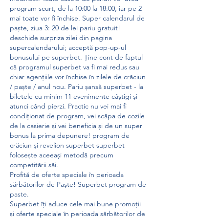
program scurt, de la 10:00 la 18:00, iar pe 2 
mai toate vor fi închise. Super calendarul de 
paște, ziua 3: 20 de lei pariu gratuit! 
deschide surpriza zilei din pagina 
supercalendarului; acceptă pop-up-ul 
bonusului pe superbet. Ține cont de faptul 
că programul superbet va fi mai redus sau 
chiar agențiile vor închise în zilele de crăciun 
/ paște / anul nou. Pariu șansă superbet - la 
biletele cu minim 11 evenimente câștigi și 
atunci când pierzi. Practic nu vei mai fi 
condiționat de program, vei scăpa de cozile 
de la casierie și vei beneficia și de un super 
bonus la prima depunere! program de 
crăciun și revelion superbet superbet 
folosește aceeași metodă precum 
competitării săi. 
Profită de oferte speciale în perioada 
sărbătorilor de Paște! Superbet program de 
paste.
Superbet îți aduce cele mai bune promoții 
și oferte speciale în perioada sărbătorilor de 