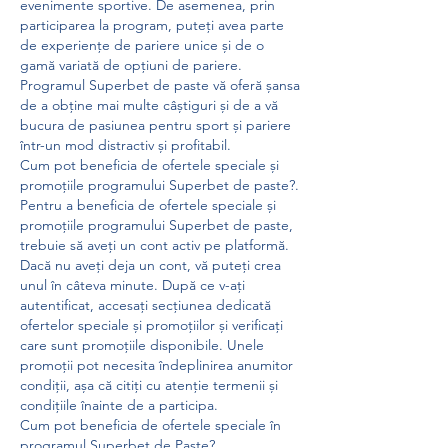
evenimente sportive. De asemenea, prin 
participarea la program, puteți avea parte 
de experiențe de pariere unice și de o 
gamă variată de opțiuni de pariere. 
Programul Superbet de paste vă oferă șansa 
de a obține mai multe câștiguri și de a vă 
bucura de pasiunea pentru sport și pariere 
într-un mod distractiv și profitabil.
Cum pot beneficia de ofertele speciale și 
promoțiile programului Superbet de paste?.
Pentru a beneficia de ofertele speciale și 
promoțiile programului Superbet de paste, 
trebuie să aveți un cont activ pe platformă. 
Dacă nu aveți deja un cont, vă puteți crea 
unul în câteva minute. După ce v-ați 
autentificat, accesați secțiunea dedicată 
ofertelor speciale și promoțiilor și verificați 
care sunt promoțiile disponibile. Unele 
promoții pot necesita îndeplinirea anumitor 
condiții, așa că citiți cu atenție termenii și 
condițiile înainte de a participa.
Cum pot beneficia de ofertele speciale în 
programul Superbet de Paste?.