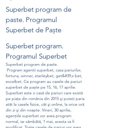
Superbet program de 
paste. Programul 
Superbet de Paște
Superbet program. 
Programul Superbet
Superbet program de paste.
 Program agentii superbet, casa pariurilor, 
fortuna, winner, stanleybet, get&#39;s bet, 
excelbet. Ce program au casele de pariuri 
superbet de paște pe 15, 16, 17 aprilie. 
Superbet este o casă de pariuri care există 
pe piaţa din românia din 2015 şi puteţi paria 
atât la casele fizice, cât şi online, la orice oră 
din zi şi din noapte. Vineri, 30 aprilie, 
agenţiile superbet vor avea program 
normal, iar sâmbătă, 1 mai, acesta va fi 
modificat. Toate casele de pariuri vor avea 