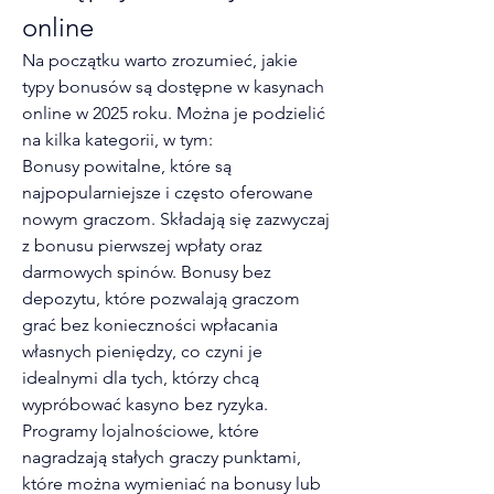
online
Na początku warto zrozumieć, jakie 
typy bonusów są dostępne w kasynach 
online w 2025 roku. Można je podzielić 
na kilka kategorii, w tym:
Bonusy powitalne, które są 
najpopularniejsze i często oferowane 
nowym graczom. Składają się zazwyczaj 
z bonusu pierwszej wpłaty oraz 
darmowych spinów. Bonusy bez 
depozytu, które pozwalają graczom 
grać bez konieczności wpłacania 
własnych pieniędzy, co czyni je 
idealnymi dla tych, którzy chcą 
wypróbować kasyno bez ryzyka. 
Programy lojalnościowe, które 
nagradzają stałych graczy punktami, 
które można wymieniać na bonusy lub 