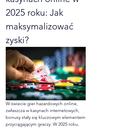
2025 roku: Jak 
maksymalizować 
zyski?
W świecie gier hazardowych online, 
zwłaszcza w kasynach internetowych, 
bonusy stały się kluczowym elementem 
przyciągającym graczy. W 2025 roku, 