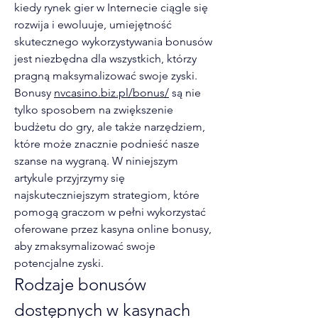
kiedy rynek gier w Internecie ciągle się 
rozwija i ewoluuje, umiejętność 
skutecznego wykorzystywania bonusów 
jest niezbędna dla wszystkich, którzy 
pragną maksymalizować swoje zyski. 
Bonusy 
nvcasino.biz.pl/bonus/
 są nie 
tylko sposobem na zwiększenie 
budżetu do gry, ale także narzędziem, 
które może znacznie podnieść nasze 
szanse na wygraną. W niniejszym 
artykule przyjrzymy się 
najskuteczniejszym strategiom, które 
pomogą graczom w pełni wykorzystać 
oferowane przez kasyna online bonusy, 
aby zmaksymalizować swoje 
potencjalne zyski.
Rodzaje bonusów 
dostępnych w kasynach 