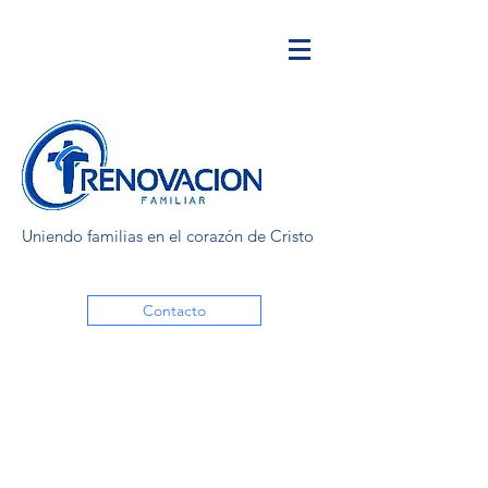
Uniendo familias en el corazón de Cristo
Contacto