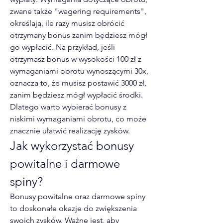
zwane także "wagering requirements", 
określają, ile razy musisz obrócić 
otrzymany bonus zanim będziesz mógł 
go wypłacić. Na przykład, jeśli 
otrzymasz bonus w wysokości 100 zł z 
wymaganiami obrotu wynoszącymi 30x, 
oznacza to, że musisz postawić 3000 zł, 
zanim będziesz mógł wypłacić środki. 
Dlatego warto wybierać bonusy z 
niskimi wymaganiami obrotu, co może 
znacznie ułatwić realizację zysków.
Jak wykorzystać bonusy 
powitalne i darmowe 
spiny?
Bonusy powitalne oraz darmowe spiny 
to doskonałe okazje do zwiększenia 
swoich zysków. Ważne jest, aby 