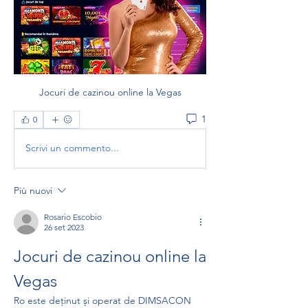
Jocuri de cazinou online la Vegas
1
0
Scrivi un commento...
Più nuovi
Rosario Escobio
26 set 2023
Jocuri de cazinou online la 
Vegas
Ro este deținut și operat de DIMSACON 