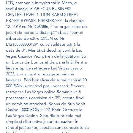
LTD, companie înregistrată în Malta, cu 
sediul social în ABACUS BUSINESS 
CENTRE, LEVEL 1, DUN KARM STREET, 
BKARA BYPASS, BIRIKIRKARA, la data de 
12. 2019 cu Nr: C92886, fiind organizator de 
jocuri de noroc la distanță în baza licenței 
eliberate de către ONJN cu Nr 
L1213853W001291 cu valabilitate până la 
data de 31. Merită să deschizi cont la Las 
Vegas Cazino? Vezi păreri de la jucători! Cu 
un bonus de bun venit de până la 5. Pentru 
fiecare tip de retragere Las Vegas casino 
2023, suma pentru retragere minimă 
lasvegas. Poți beneficia de sume până în 10. 
000 RON, urmărind pașii necesari. Fiecare 
retragere Las Vegas online România va fi 
procesată cu comision de 3%, acesta fiind 
un comision standard. Bonus de Bun Venit 
Casino: 3000 RON + 231 Rotiri Gratuite la 
Las Vegas Casino. Sloturile sunt cele mai 
simple și distractive jocuri de cazino. În 
rândul jucătorilor, acestea sunt cunoscute ca 