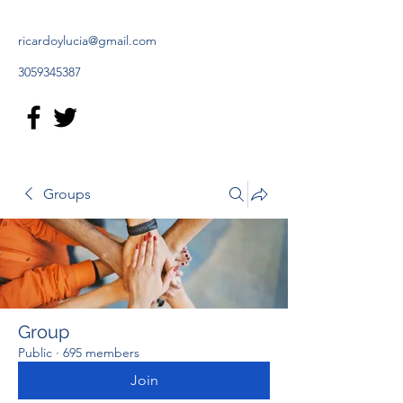
ricardoylucia@gmail.com
3059345387
Groups
Group
Public
·
695 members
Join