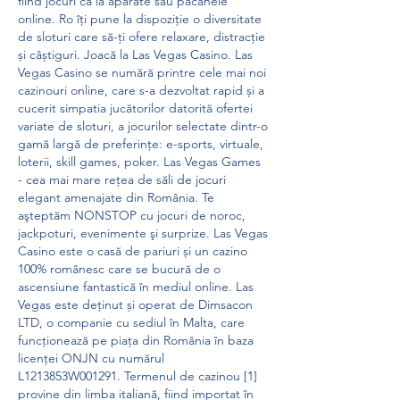
fiind jocuri ca la aparate sau păcănele 
online. Ro îți pune la dispoziție o diversitate 
de sloturi care să-ți ofere relaxare, distracție 
și câștiguri. Joacă la Las Vegas Casino. Las 
Vegas Casino se numără printre cele mai noi 
cazinouri online, care s-a dezvoltat rapid și a 
cucerit simpatia jucătorilor datorită ofertei 
variate de sloturi, a jocurilor selectate dintr-o 
gamă largă de preferințe: e-sports, virtuale, 
loterii, skill games, poker. Las Vegas Games 
- cea mai mare reţea de săli de jocuri 
elegant amenajate din România. Te 
aşteptăm NONSTOP cu jocuri de noroc, 
jackpoturi, evenimente şi surprize. Las Vegas 
Casino este o casă de pariuri și un cazino 
100% românesc care se bucură de o 
ascensiune fantastică în mediul online. Las 
Vegas este deținut și operat de Dimsacon 
LTD, o companie cu sediul în Malta, care 
funcționează pe piața din România în baza 
licenței ONJN cu numărul 
L1213853W001291. Termenul de cazinou [1] 
provine din limba italiană, fiind importat în 