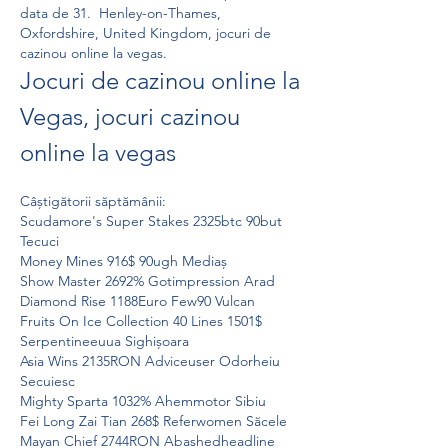
data de 31.  Henley-on-Thames, 
Oxfordshire, United Kingdom, jocuri de 
cazinou online la vegas.
Jocuri de cazinou online la 
Vegas, jocuri cazinou 
online la vegas
Câștigătorii săptămânii:
Scudamore's Super Stakes 2325btc 90but 
Tecuci 
Money Mines 916$ 90ugh Mediaș 
Show Master 2692% Gotimpression Arad 
Diamond Rise 1188Euro Few90 Vulcan 
Fruits On Ice Collection 40 Lines 1501$ 
Serpentineeuua Sighișoara 
Asia Wins 2135RON Adviceuser Odorheiu 
Secuiesc 
Mighty Sparta 1032% Ahemmotor Sibiu 
Fei Long Zai Tian 268$ Referwomen Săcele 
Mayan Chief 2744RON Abashedheadline 