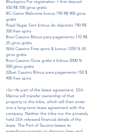
Blockspins For registration + first deposit 
450 R$ 100 giros grátis
BC.Game Welcome bonus 790 R$ 900 giros 
grátis
Royal Vegas Sem bônus de depósito 790 R$ 
350 free spins
Booi Cassino Bônus para pagamento 110 R$ 
25 giros grátis
Wild Cassino Free spins & bonus 1250 % 50 
giros grátis
Booi Cassino Giros grátis e bônus 2000 % 
500 giros grátis
22bet Cassino Bônus para pagamento 150 $ 
900 free spins
<br>As part of the latest agreement, SSA 
Marine will transfer ownership of that 
property to the tribe, which will then enter 
into a long-term lease agreement with the 
company. Neither the tribe nor the privately 
held SSA released financial details of the 
lease. The Port of Tacoma leases its 
waterfront property to shipping lines and 