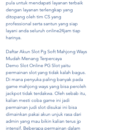
pula untuk mendapati layanan terbaik 
dengan layanan terlengkap yang 
ditopang oleh tim CS yang 
professional serta santun yang siap 
layani anda seluruh online24jam tiap 
harinya.
Daftar Akun Slot Pg Soft Mahjong Ways 
Mudah Menang Terpercaya
Demo Slot Online PG Slot yaitu 
permainan slot yang tidak kalah bagus. 
Di mana penyuka paling banyak pada 
game mahjong ways yang bisa peroleh 
jackpot tidak terdakwa. Oleh sebab itu, 
kalian mesti coba game ini jadi 
permainan judi slot disukai ini bisa 
dimainkan pakai akun unjuk rasa dari 
admin yang mau bikin kalian terus jp 
intensif. Beberapa permainan dalam 