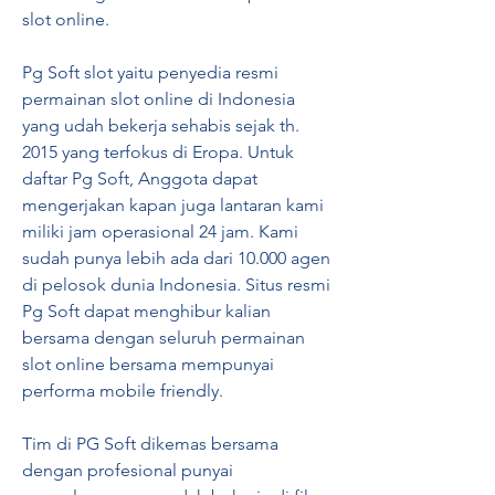
slot online.
Pg Soft slot yaitu penyedia resmi 
permainan slot online di Indonesia 
yang udah bekerja sehabis sejak th. 
2015 yang terfokus di Eropa. Untuk 
daftar Pg Soft, Anggota dapat 
mengerjakan kapan juga lantaran kami 
miliki jam operasional 24 jam. Kami 
sudah punya lebih ada dari 10.000 agen 
di pelosok dunia Indonesia. Situs resmi 
Pg Soft dapat menghibur kalian 
bersama dengan seluruh permainan 
slot online bersama mempunyai 
performa mobile friendly.
Tim di PG Soft dikemas bersama 
dengan profesional punyai 