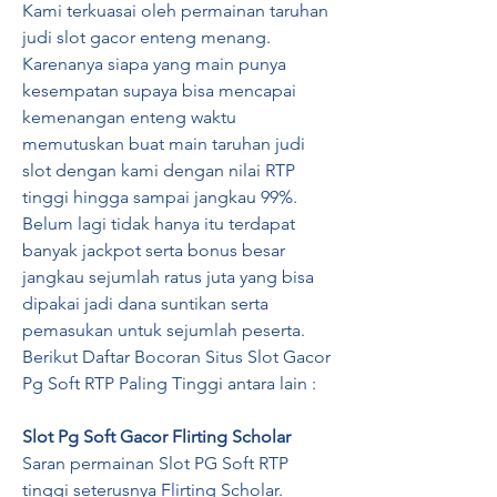
Kami terkuasai oleh permainan taruhan 
judi slot gacor enteng menang. 
Karenanya siapa yang main punya 
kesempatan supaya bisa mencapai 
kemenangan enteng waktu 
memutuskan buat main taruhan judi 
slot dengan kami dengan nilai RTP 
tinggi hingga sampai jangkau 99%. 
Belum lagi tidak hanya itu terdapat 
banyak jackpot serta bonus besar 
jangkau sejumlah ratus juta yang bisa 
dipakai jadi dana suntikan serta 
pemasukan untuk sejumlah peserta. 
Berikut Daftar Bocoran Situs Slot Gacor 
Pg Soft RTP Paling Tinggi antara lain :
Slot Pg Soft Gacor Flirting Scholar
Saran permainan Slot PG Soft RTP 
tinggi seterusnya Flirting Scholar. 