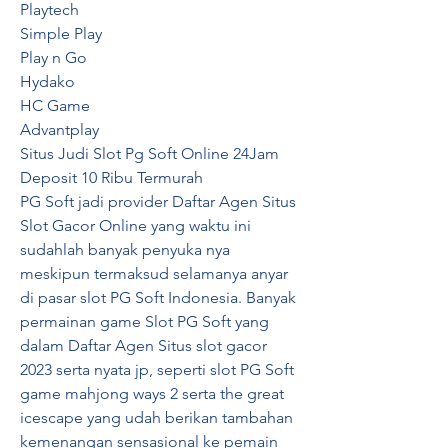
Playtech
Simple Play
Play n Go
Hydako
HC Game
Advantplay
Situs Judi Slot Pg Soft Online 24Jam 
Deposit 10 Ribu Termurah
PG Soft jadi provider Daftar Agen Situs 
Slot Gacor Online yang waktu ini 
sudahlah banyak penyuka nya 
meskipun termaksud selamanya anyar 
di pasar slot PG Soft Indonesia. Banyak 
permainan game Slot PG Soft yang 
dalam Daftar Agen Situs slot gacor 
2023 serta nyata jp, seperti slot PG Soft 
game mahjong ways 2 serta the great 
icescape yang udah berikan tambahan 
kemenangan sensasional ke pemain 