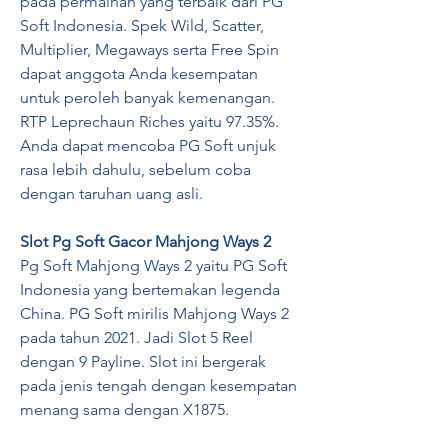
pada permainan yang terbaik dari PG 
Soft Indonesia. Spek Wild, Scatter, 
Multiplier, Megaways serta Free Spin 
dapat anggota Anda kesempatan 
untuk peroleh banyak kemenangan. 
RTP Leprechaun Riches yaitu 97.35%. 
Anda dapat mencoba PG Soft unjuk 
rasa lebih dahulu, sebelum coba 
dengan taruhan uang asli.
Slot Pg Soft Gacor Mahjong Ways 2
Pg Soft Mahjong Ways 2 yaitu PG Soft 
Indonesia yang bertemakan legenda 
China. PG Soft mirilis Mahjong Ways 2 
pada tahun 2021. Jadi Slot 5 Reel 
dengan 9 Payline. Slot ini bergerak 
pada jenis tengah dengan kesempatan 
menang sama dengan X1875.