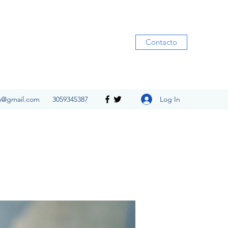
Contacto
Log In
ia@gmail.com
3059345387