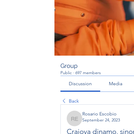
Group
Public
·
697 members
Discussion
Media
Back
Rosario Escobio
September 24, 2023
Rosario Escobio
Craiova dinamo, sino