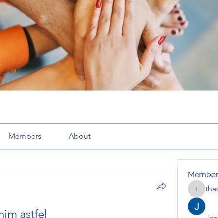
Members
About
Member
tha
thaotru
nim astfel
Jana