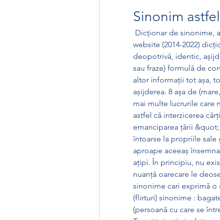
Sinonim astfel
 Dicţionar de sinonime, anagrame și paronime. Versiune anterioară 
website (2014-2022) dicţio
deopotrivă, identic, așijd
sau fraze) formulă de con
altor informații tot așa, to
așijderea. 8 așa de (mare,
mai multe lucrurile care 
astfel că interzicerea cărţ
emanciparea ţării &quot;.
întoarse la propriile sale
aproape aceeaș însemnare 
ațipì. În principiu, nu e
nuanță oarecare le deose
sinonime cari exprimă o si
(flirturi) sinonime : baga
(persoană cu care se întreț