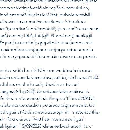
 realiza, înființa, înfăptui, întemeia. Format_quote 
morse să atingă celălalt capăt al cablului ca, 
lit să producă explozia. Chat_bubble a stabili 
u cineva = a comunica cu cineva. Sinonime: 
asă, aventură sentimentală; (persoană cu care se 
ură) amant; idilă, intrigă. Sinonime și analogii 
&quot; în română, grupate în funcție de sens 
tor sinonime conjugare conjugare documents 
ictionary gramatică expressio reverso corporate. 
is de ovidiu burcă. Dinamo va debuta în noua 
e la universitatea craiova, astăzi, de la ora 21:30. 
lul sezonului trecut, după ce a trecut 
 argeș (6-1 și 2-4). Cs universitatea craiova is 
fc dinamo bucurești starting on 11 nov 2023 at 
n oblemenco stadium, craiova city, romania. Cs 
yed against fc dinamo bucurești in 1 matches this 
 fc u craiova 1948 live - romanian liga i: 
hlights - 15/09/2023 dinamo bucharest - fc u 