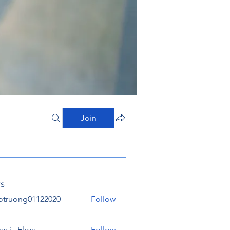
Join
s
otruong01122020
Follow
ong01122020
y j . Flora
Follow