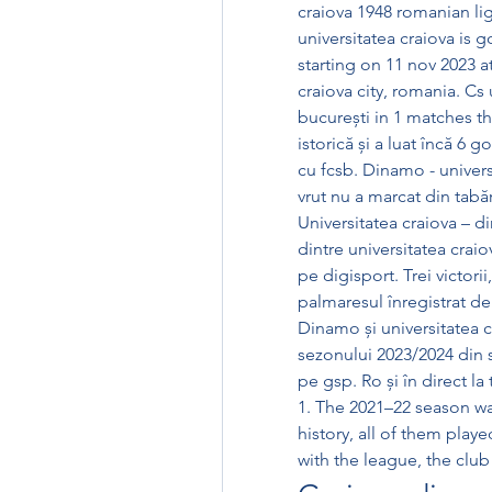
craiova 1948 romanian lig
universitatea craiova is 
starting on 11 nov 2023 a
craiova city, romania. Cs
bucurești in 1 matches th
istorică și a luat încă 6 g
cu fcsb. Dinamo - universi
vrut nu a marcat din tabă
Universitatea craiova – di
dintre universitatea craio
pe digisport. Trei victorii
palmaresul înregistrat de
Dinamo și universitatea c
sezonului 2023/2024 din su
pe gsp. Ro și în direct la
1. The 2021–22 season was
history, all of them playe
with the league, the clu