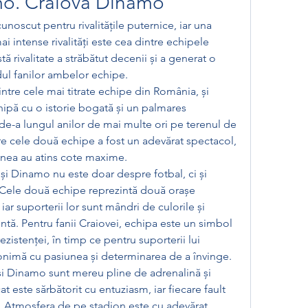
mo. Craiova Dinamo
noscut pentru rivalitățile puternice, iar una 
ai intense rivalități este cea dintre echipele 
 rivalitate a străbătut decenii și a generat o 
dul fanilor ambelor echipe.
tre cele mai titrate echipe din România, și 
hipă cu o istorie bogată și un palmares 
 de-a lungul anilor de mai multe ori pe terenul de 
re cele două echipe a fost un adevărat spectacol, 
iunea au atins cote maxime.
 și Dinamo nu este doar despre fotbal, ci și 
e. Cele două echipe reprezintă două orașe 
r suporterii lor sunt mândri de culorile și 
intă. Pentru fanii Craiovei, echipa este un simbol 
 rezistenței, în timp ce pentru suporterii lui 
nimă cu pasiunea și determinarea de a învinge.
a și Dinamo sunt mereu pline de adrenalină și 
 este sărbătorit cu entuziasm, iar fiecare fault 
 Atmosfera de pe stadion este cu adevărat 