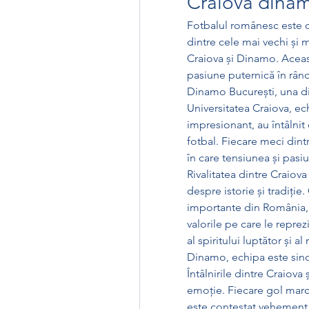
Craiova dina
Fotbalul românesc este cu
dintre cele mai vechi și m
Craiova și Dinamo. Această
pasiune puternică în rân
Dinamo București, una din
Universitatea Craiova, ec
impresionant, au întâlnit
fotbal. Fiecare meci dint
în care tensiunea și pas
Rivalitatea dintre Craiova
despre istorie și tradiți
importante din România, ia
valorile pe care le reprez
al spiritului luptător și al
Dinamo, echipa este sino
Întâlnirile dintre Craiov
emoție. Fiecare gol marcat
este contestat vehement.