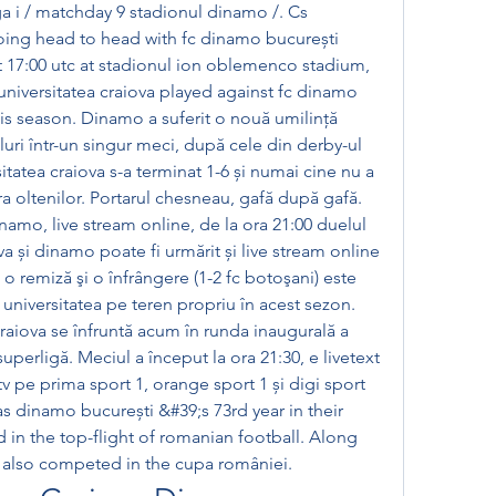
a i / matchday 9 stadionul dinamo /. Cs 
going head to head with fc dinamo bucurești 
t 17:00 utc at stadionul ion oblemenco stadium, 
 universitatea craiova played against fc dinamo 
is season. Dinamo a suferit o nouă umilință 
oluri într-un singur meci, după cele din derby-ul 
tatea craiova s-a terminat 1-6 și numai cine nu a 
ra oltenilor. Portarul chesneau, gafă după gafă. 
namo, live stream online, de la ora 21:00 duelul 
va și dinamo poate fi urmărit și live stream online 
, o remiză şi o înfrângere (1-2 fc botoşani) este 
 universitatea pe teren propriu în acest sezon. 
raiova se înfruntă acum în runda inaugurală a 
perligă. Meciul a început la ora 21:30, e livetext 
 tv pe prima sport 1, orange sport 1 și digi sport 
 dinamo bucurești &#39;s 73rd year in their 
d in the top-flight of romanian football. Along 
b also competed in the cupa româniei. 