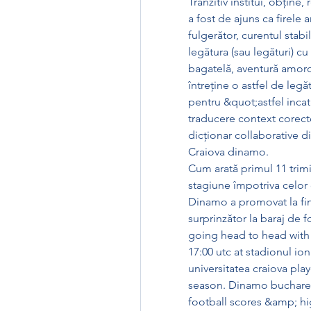
Tranzitiv institui, obține,
a fost de ajuns ca firele a
fulgerător, curentul stabi
legătura (sau legături) c
bagatelă, aventură amoro
întreține o astfel de legăt
pentru &quot;astfel incat
traducere context corec
dicționar collaborative d
Craiova dinamo.
Cum arată primul 11 trim
stagiune împotriva celor d
Dinamo a promovat la fina
surprinzător la baraj de fc
going head to head with 
17:00 utc at stadionul io
universitatea craiova pla
season. Dinamo bucharest -
football scores &amp; hig