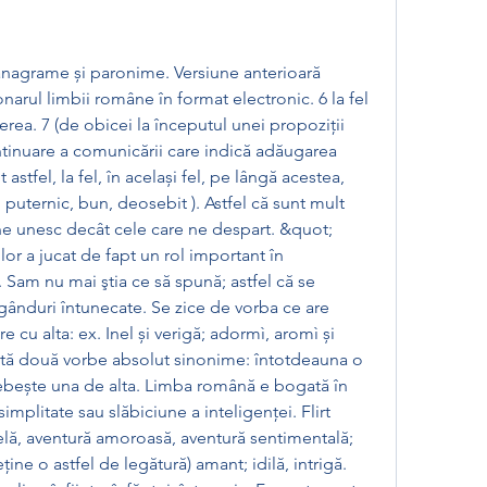
narul limbii române în format electronic. 6 la fel 
erea. 7 (de obicei la începutul unei propoziții 
tinuare a comunicării care indică adăugarea 
t astfel, la fel, în același fel, pe lângă acestea, 
 puternic, bun, deosebit ). Astfel că sunt mult 
ne unesc decât cele care ne despart. &quot; 
ilor a jucat de fapt un rol important în 
 Sam nu mai ştia ce să spună; astfel că se 
 gânduri întunecate. Se zice de vorba ce are 
cu alta: ex. Inel și verigă; adormì, aromì și 
xistă două vorbe absolut sinonime: întotdeauna o 
bește una de alta. Limba română e bogată în 
mplitate sau slăbiciune a inteligenței. Flirt 
telă, aventură amoroasă, aventură sentimentală; 
ine o astfel de legătură) amant; idilă, intrigă. 