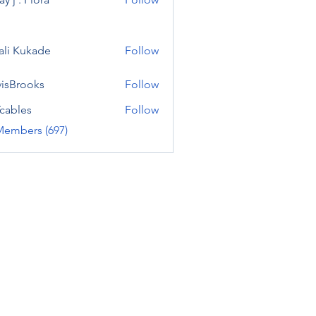
ali Kukade
Follow
visBrooks
Follow
cables
Follow
Members (697)