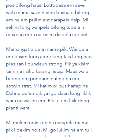
pos bilong haus. Lottopesa em save 
weh mama save haitim busnaip bilong 
em na em pulim aut narapela naip. Mi 
sekim long wanpela bilong tupela is 
mas sap moa na kisim dispela igo aut.
Mama igat tripela mama pik. Wanpela 
em pasim long arere long tais long hap 
ples san i pundaun strong. Pik ya kisim 
taim na i silip karangi istap. Maus wara 
bilong em pundaun nating na em 
sotwin stret. Mi katim ol bus hariap na 
Dahne pulim pik ya igo daun long liklik 
wara na wasim em. Pik tu em laik dring 
planti wara.
Mi mekim nois ken na narapela mama 
pik i bekim nois. Mi go lukim na em tu i 