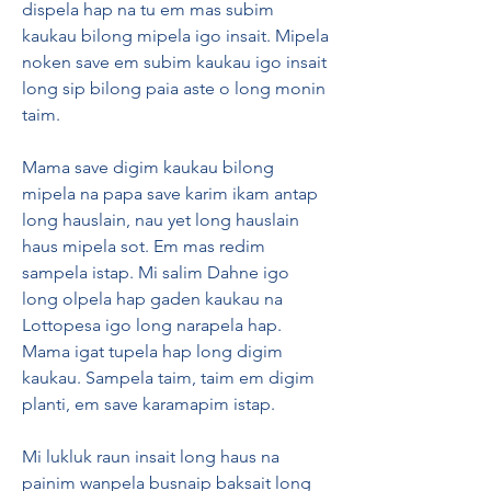
dispela hap na tu em mas subim 
kaukau bilong mipela igo insait. Mipela 
noken save em subim kaukau igo insait 
long sip bilong paia aste o long monin 
taim.
Mama save digim kaukau bilong 
mipela na papa save karim ikam antap 
long hauslain, nau yet long hauslain 
haus mipela sot. Em mas redim 
sampela istap. Mi salim Dahne igo 
long olpela hap gaden kaukau na 
Lottopesa igo long narapela hap. 
Mama igat tupela hap long digim 
kaukau. Sampela taim, taim em digim 
planti, em save karamapim istap.
Mi lukluk raun insait long haus na 
painim wanpela busnaip baksait long 