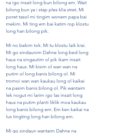
na igo insait long bun bilong em. Wait 
bilong bun ya i stap ples klia stret. Mi 
poret tasol mi tingim wonem papa bai 
mekim. Mi ting em bai katim rop klostu 
long han bilong pik.
Mi no bekim tok. Mi tu klostu laik krai. 
Mi go sindaunim Dahne long bed long 
haus na singautim ol pik ikam insait 
long haus. Mi kisim ol wan wan na 
putim ol long banis bilong ol. Mi 
tromoi wan wan kaukau long ol kaikai 
na pasim banis bilong ol. Pik wantaim 
lek nogut mi larim igo las insait long 
haus na putim planti liklik moa kaukau 
long banis bilong em. Em ken kaikai na 
lus tingting long han bilong em.
Mi go sindaun wantaim Dahne na 