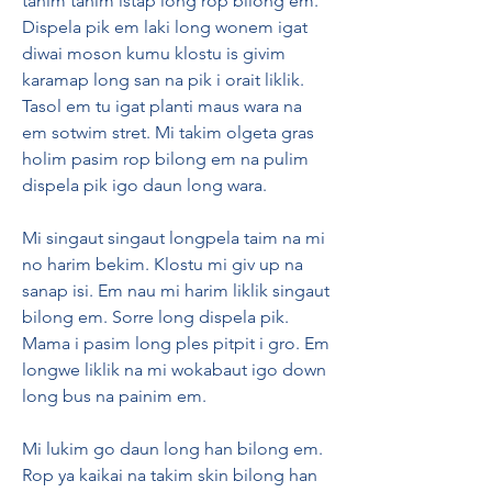
tanim tanim istap long rop bilong em. 
Dispela pik em laki long wonem igat 
diwai moson kumu klostu is givim 
karamap long san na pik i orait liklik. 
Tasol em tu igat planti maus wara na 
em sotwim stret. Mi takim olgeta gras 
holim pasim rop bilong em na pulim 
dispela pik igo daun long wara.
Mi singaut singaut longpela taim na mi 
no harim bekim. Klostu mi giv up na 
sanap isi. Em nau mi harim liklik singaut 
bilong em. Sorre long dispela pik. 
Mama i pasim long ples pitpit i gro. Em 
longwe liklik na mi wokabaut igo down 
long bus na painim em.
Mi lukim go daun long han bilong em. 
Rop ya kaikai na takim skin bilong han 