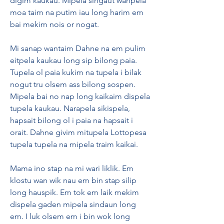
digim kaukau. Mipela singaut wanpela 
moa taim na putim iau long harim em 
bai mekim nois or nogat.
Mi sanap wantaim Dahne na em pulim 
eitpela kaukau long sip bilong paia. 
Tupela ol paia kukim na tupela i bilak 
nogut tru olsem ass bilong sospen. 
Mipela bai no nap long kaikaim dispela 
tupela kaukau. Narapela sikispela, 
hapsait bilong ol i paia na hapsait i 
orait. Dahne givim mitupela Lottopesa 
tupela tupela na mipela traim kaikai.
Mama ino stap na mi wari liklik. Em 
klostu wan wik nau em bin stap silip 
long hauspik. Em tok em laik mekim 
dispela gaden mipela sindaun long 
em. I luk olsem em i bin wok long 