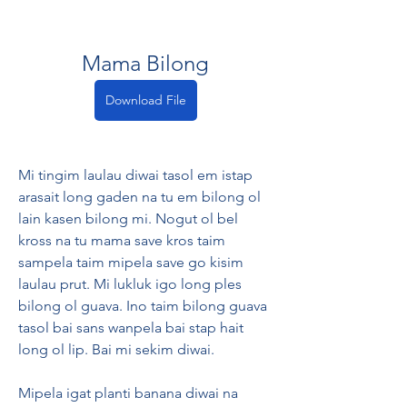
Mama Bilong
Download File
Mi tingim laulau diwai tasol em istap 
arasait long gaden na tu em bilong ol 
lain kasen bilong mi. Nogut ol bel 
kross na tu mama save kros taim 
sampela taim mipela save go kisim 
laulau prut. Mi lukluk igo long ples 
bilong ol guava. Ino taim bilong guava 
tasol bai sans wanpela bai stap hait 
long ol lip. Bai mi sekim diwai.
Mipela igat planti banana diwai na 