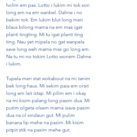
holim em pas. Lotto i lukim mi tok sori 
long em na em wanbel. Dahne i no 
bekim tok. Em lukim blut long meri 
blaus bilong mama na em mas igat 
planti tingting. Mi tu igat planti ting 
ting. Nau yet mipela no gat wanpela 
save long weh mama mas go long em. 
Na tu mi no tokim Lotto wonem Dahne 
i lukim.
Tupela meri stat wokabout na mi tanim 
bek long haus. Mi sekim paia em orait 
long em lait istap. Mi pilim em i okay 
na mi kisim palang long pasim dua. Mi 
putim olgeta olsem mama isave pasim 
dua na ol sindaun gut. Mi pulim 
banana lip mehe na pasim. Mi kisim 
pitpit stik na pasim mehe gut.