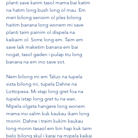
planti save karim tasol mama bai katim 
na hatim long bush long ol mau. Em 
meri bilong senisim ol ples bilong 
haitim banana long wonem mi save 
planti taim painim ol dispela na 
kaikaim ol. Sorre long em. Taim em 
save laik maketim banana em bai 
nogat, tasol gaden i pulap tru long 
banana na em ino save sot.
Nem bilong mi em Taluo na tupela 
sista bilong mi, tupela Dahne na 
Lottopesa. Mi stap long gret foa na 
tupela istap long gret tu na wan. 
Mipela olgeta hangere long wonem 
mama ino salim kuk kaukau ikam long 
monin. Dahne i traim kukim kaukau 
long monin tasaol em bin hap kuk taim 
belo bilong skul i karai na mipela kaikai 