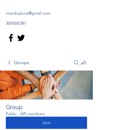
ricardoylucia@gmail.com
3059345387
Groups
Group
Public
·
695 members
Join