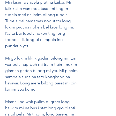
Mi i kisim wanpela prut na kaikai. Mi 
laik kisim wan moa tasol mi tingim 
tupela meri na larim bilong tupela. 
Tupela bai hamamas nogut tru long 
lukim prut na noken bel kros long mi. 
Na tu bai tupela noken ting long 
tromoi stik long ol narapela ino 
pundaun yet.
Mi go lukim liklik gaden bilong mi. Em 
wanpela hap weh mi traim traim mekim 
giaman gaden bilong mi yet. Mi planim 
sampela suga na taro kongkong na 
kavavar. Long arere bilong baret mi bin 
lainim apa kumu.
Mama i no wok pulim ol grass long 
halivim mi na bus i stat long gro planti 
na bikpela. Mi tingim, long Sarere, mi 