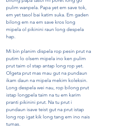
bilong papa tasol mi poret long go 
pulim wanpela. Papa yet em save tok, 
em yet tasol bai katim suka. Em gaden 
bilong em na em save kros long 
mipela ol pikinini raun long despela 
hap.
Mi bin planim dispela rop pesin prut na 
putim lo olsem mipela ino ken pulim 
prut taim ol stap antap long rop yet. 
Olgeta prut mas mau gut na pundaun 
ikam daun na mipela mekim koleksin. 
Long despela wei nau, rop bilong prut 
istap longpela taim na tu em karim 
pranti pikinini prut. Na tu prut i 
pundaun isave teist gut na prut istap 
long rop igat kik long tang em ino nais 
tumas.