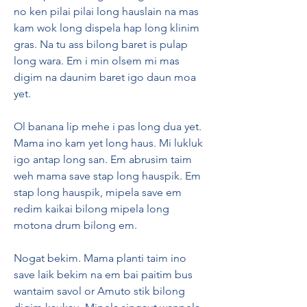
no ken pilai pilai long hauslain na mas 
kam wok long dispela hap long klinim 
gras. Na tu ass bilong baret is pulap 
long wara. Em i min olsem mi mas 
digim na daunim baret igo daun moa 
yet.
Ol banana lip mehe i pas long dua yet. 
Mama ino kam yet long haus. Mi lukluk 
igo antap long san. Em abrusim taim 
weh mama save stap long hauspik. Em 
stap long hauspik, mipela save em 
redim kaikai bilong mipela long 
motona drum bilong em.
Nogat bekim. Mama planti taim ino 
save laik bekim na em bai paitim bus 
wantaim savol or Amuto stik bilong 