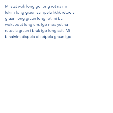
Mi stat wok long go long rot na mi 
lukim long graun sampela liklik retpela 
graun long graun long rot mi bai 
wokabout long em. Igo moa yet na 
retpela graun i bruk igo long sait. Mi 
bihainim dispela ol retpela graun igo. 
Mi save em despela hap weh mama i 
save igat pamken gaden. Em hap weh 
graun i ret na ol samting ino save grow. 
Olsem na em save planim pamken 
long ass bilong diwai weh graun i bilak 
na larim rop bilong pamken igo raun 
long ples nogut ya.
Colloquially, Queen Elizabeth II was 
referred to as "Misis Kwin" (Mrs 
Queen), "Sina Bada", "Big Mum", and 
"Mama belong big family" in the 