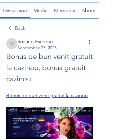
Discussion
Media
Members
About
Back
Rosario Escobio
Rosario Escobio
September 23, 2023
Bonus de bun venit gratuit 
la cazinou, bonus gratuit 
cazinou
Bonus de bun venit gratuit la cazinou