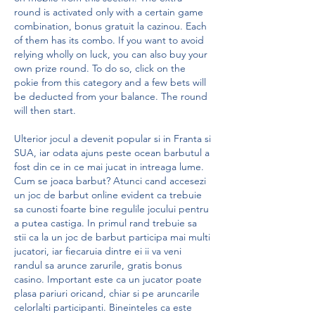
round is activated only with a certain game 
combination, bonus gratuit la cazinou. Each 
of them has its combo. If you want to avoid 
relying wholly on luck, you can also buy your 
own prize round. To do so, click on the 
pokie from this category and a few bets will 
be deducted from your balance. The round 
will then start.
Ulterior jocul a devenit popular si in Franta si 
SUA, iar odata ajuns peste ocean barbutul a 
fost din ce in ce mai jucat in intreaga lume. 
Cum se joaca barbut? Atunci cand accesezi 
un joc de barbut online evident ca trebuie 
sa cunosti foarte bine regulile jocului pentru 
a putea castiga. In primul rand trebuie sa 
stii ca la un joc de barbut participa mai multi 
jucatori, iar fiecaruia dintre ei ii va veni 
randul sa arunce zarurile, gratis bonus 
casino. Important este ca un jucator poate 
plasa pariuri oricand, chiar si pe aruncarile 
celorlalti participanti. Bineinteles ca este 