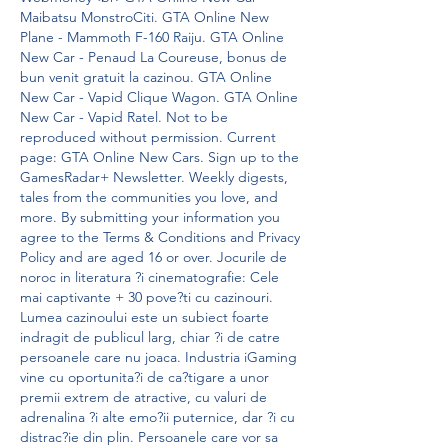
Maibatsu MonstroCiti. GTA Online New 
Plane - Mammoth F-160 Raiju. GTA Online 
New Car - Penaud La Coureuse, bonus de 
bun venit gratuit la cazinou. GTA Online 
New Car - Vapid Clique Wagon. GTA Online 
New Car - Vapid Ratel. Not to be 
reproduced without permission. Current 
page: GTA Online New Cars. Sign up to the 
GamesRadar+ Newsletter. Weekly digests, 
tales from the communities you love, and 
more. By submitting your information you 
agree to the Terms & Conditions and Privacy 
Policy and are aged 16 or over. Jocurile de 
noroc in literatura ?i cinematografie: Cele 
mai captivante + 30 pove?ti cu cazinouri. 
Lumea cazinoului este un subiect foarte 
indragit de publicul larg, chiar ?i de catre 
persoanele care nu joaca. Industria iGaming 
vine cu oportunita?i de ca?tigare a unor 
premii extrem de atractive, cu valuri de 
adrenalina ?i alte emo?ii puternice, dar ?i cu 
distrac?ie din plin. Persoanele care vor sa 