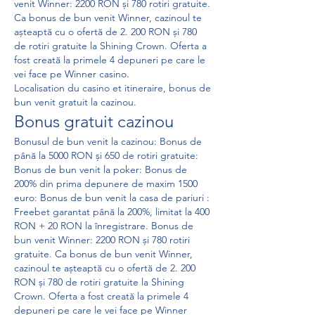
venit Winner: 2200 RON și 780 rotiri gratuite. 
Ca bonus de bun venit Winner, cazinoul te 
așteaptă cu o ofertă de 2. 200 RON și 780 
de rotiri gratuite la Shining Crown. Oferta a 
fost creată la primele 4 depuneri pe care le 
vei face pe Winner casino. 
Localisation du casino et itineraire, bonus de 
bun venit gratuit la cazinou.
Bonus gratuit cazinou
Bonusul de bun venit la cazinou: Bonus de 
până la 5000 RON și 650 de rotiri gratuite: 
Bonus de bun venit la poker: Bonus de 
200% din prima depunere de maxim 1500 
euro: Bonus de bun venit la casa de pariuri : 
Freebet garantat până la 200%, limitat la 400 
RON + 20 RON la înregistrare. Bonus de 
bun venit Winner: 2200 RON și 780 rotiri 
gratuite. Ca bonus de bun venit Winner, 
cazinoul te așteaptă cu o ofertă de 2. 200 
RON și 780 de rotiri gratuite la Shining 
Crown. Oferta a fost creată la primele 4 
depuneri pe care le vei face pe Winner 