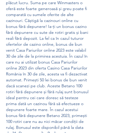
plăcut lucru. Suma pe care Winmasters o 
oferă este foarte generoasă și greu poate fi 
comparată cu sumele oferite de alte 
cazinouri. Câștigă la cazinouri online cu 
bonus fără depunere! Ia-ți un bonus cazino 
fără depunere cu sute de rotiri gratis și bani 
reali fără depozit. La fel ca în cazul tuturor 
ofertelor de cazino online, bonus de bun 
venit Casa Pariurilor online 2023 este valabil 
30 de zile de la primirea acestuia. În cazul în 
care nu ai utilizat bonus Casa Pariurilor 
online 2023 din oferta Casino Casa Pariurilor 
România în 30 de zile, acesta va fi dezactivat 
automat. Primești 50 lei bonus de bun venit 
dacă scanezi pe club. Aceste Betano 100 
rotiri fără depunere și fără rulaj sunt bonusul 
ideal pentru cei care doresc să testeze 
prima dată un cazinou fără să efectueze o 
depunere foarte mare. În cazul acestui 
bonus fără depunere Betano 2023, primești 
100 rotiri care nu au nici măcar condiții de 
rulaj. Bonusul este disponibil până la data 