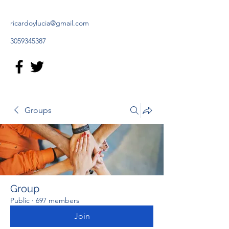
ricardoylucia@gmail.com
3059345387
Groups
Group
Public
·
697 members
Join