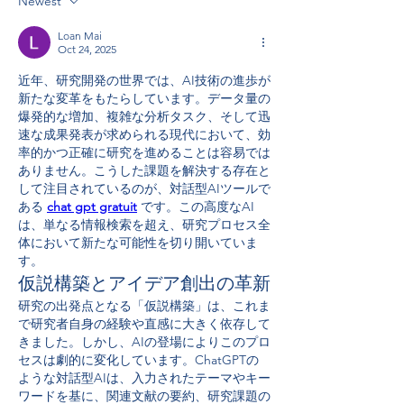
Newest
Loan Mai
Oct 24, 2025
近年、研究開発の世界では、AI技術の進歩が
新たな変革をもたらしています。データ量の
爆発的な増加、複雑な分析タスク、そして迅
速な成果発表が求められる現代において、効
率的かつ正確に研究を進めることは容易では
ありません。こうした課題を解決する存在と
して注目されているのが、対話型AIツールで
ある 
chat gpt gratuit
 です。この高度なAI
は、単なる情報検索を超え、研究プロセス全
体において新たな可能性を切り開いていま
す。
仮説構築とアイデア創出の革新
研究の出発点となる「仮説構築」は、これま
で研究者自身の経験や直感に大きく依存して
きました。しかし、AIの登場によりこのプロ
セスは劇的に変化しています。ChatGPTの
ような対話型AIは、入力されたテーマやキー
ワードを基に、関連文献の要約、研究課題の