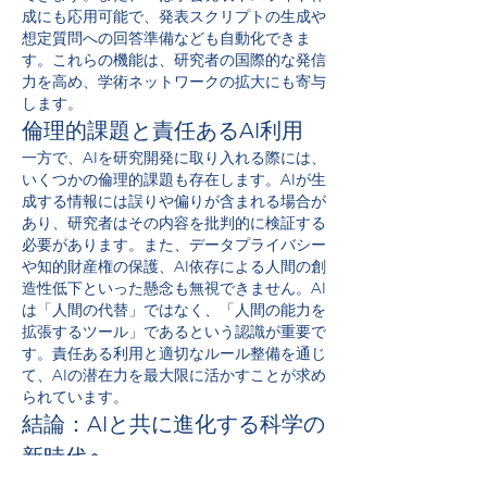
成にも応用可能で、発表スクリプトの生成や
想定質問への回答準備なども自動化できま
す。これらの機能は、研究者の国際的な発信
力を高め、学術ネットワークの拡大にも寄与
します。
倫理的課題と責任あるAI利用
一方で、AIを研究開発に取り入れる際には、
いくつかの倫理的課題も存在します。AIが生
成する情報には誤りや偏りが含まれる場合が
あり、研究者はその内容を批判的に検証する
必要があります。また、データプライバシー
や知的財産権の保護、AI依存による人間の創
造性低下といった懸念も無視できません。AI
は「人間の代替」ではなく、「人間の能力を
拡張するツール」であるという認識が重要で
す。責任ある利用と適切なルール整備を通じ
て、AIの潜在力を最大限に活かすことが求め
られています。
結論：AIと共に進化する科学の
新時代へ
AIの進化は、研究開発のあり方そのものを根