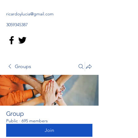
ricardoylucia@gmail.com
3059345387
Groups
Group
Public
·
695 members
Join