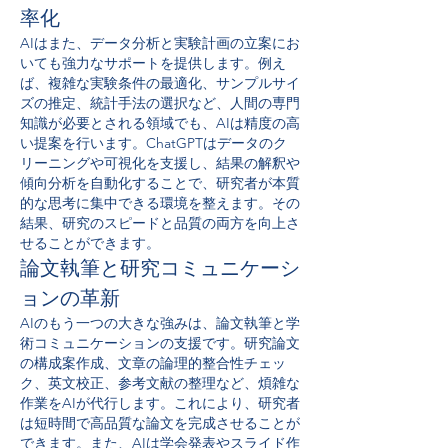
率化
AIはまた、データ分析と実験計画の立案にお
いても強力なサポートを提供します。例え
ば、複雑な実験条件の最適化、サンプルサイ
ズの推定、統計手法の選択など、人間の専門
知識が必要とされる領域でも、AIは精度の高
い提案を行います。ChatGPTはデータのク
リーニングや可視化を支援し、結果の解釈や
傾向分析を自動化することで、研究者が本質
的な思考に集中できる環境を整えます。その
結果、研究のスピードと品質の両方を向上さ
せることができます。
論文執筆と研究コミュニケーシ
ョンの革新
AIのもう一つの大きな強みは、論文執筆と学
術コミュニケーションの支援です。研究論文
の構成案作成、文章の論理的整合性チェッ
ク、英文校正、参考文献の整理など、煩雑な
作業をAIが代行します。これにより、研究者
は短時間で高品質な論文を完成させることが
できます。また、AIは学会発表やスライド作