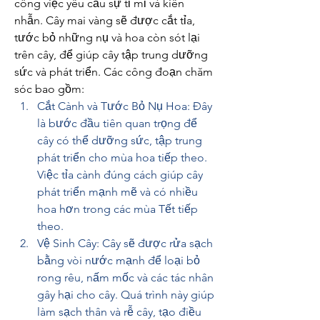
công việc yêu cầu sự tỉ mỉ và kiên 
nhẫn. Cây mai vàng sẽ được cắt tỉa, 
tước bỏ những nụ và hoa còn sót lại 
trên cây, để giúp cây tập trung dưỡng 
sức và phát triển. Các công đoạn chăm 
sóc bao gồm:
Cắt Cành và Tước Bỏ Nụ Hoa: Đây 
là bước đầu tiên quan trọng để 
cây có thể dưỡng sức, tập trung 
phát triển cho mùa hoa tiếp theo. 
Việc tỉa cành đúng cách giúp cây 
phát triển mạnh mẽ và có nhiều 
hoa hơn trong các mùa Tết tiếp 
theo.
Vệ Sinh Cây: Cây sẽ được rửa sạch 
bằng vòi nước mạnh để loại bỏ 
rong rêu, nấm mốc và các tác nhân 
gây hại cho cây. Quá trình này giúp 
làm sạch thân và rễ cây, tạo điều 