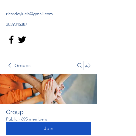
ricardoylucia@gmail.com
3059345387
Groups
Group
Public
·
695 members
Join