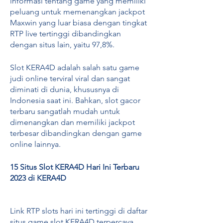
informasi tentang game yang memiliki 
peluang untuk memenangkan jackpot 
Maxwin yang luar biasa dengan tingkat 
RTP live tertinggi dibandingkan 
dengan situs lain, yaitu 97,8%.
Slot KERA4D adalah salah satu game 
judi online terviral viral dan sangat 
diminati di dunia, khususnya di 
Indonesia saat ini. Bahkan, slot gacor 
terbaru sangatlah mudah untuk 
dimenangkan dan memiliki jackpot 
terbesar dibandingkan dengan game 
online lainnya.
15 Situs Slot KERA4D Hari Ini Terbaru 
2023 di KERA4D 
Link RTP slots hari ini tertinggi di daftar 
situs game slot KERA4D terpercaya 