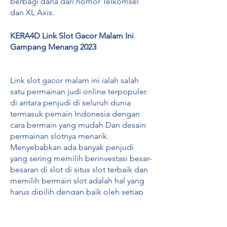
berbagi dana dari nomor Telkomsel 
dan XL Axis.
KERA4D Link Slot Gacor Malam Ini 
Gampang Menang 2023
Link slot gacor malam ini ialah salah 
satu permainan judi online terpopuler. 
di antara penjudi di seluruh dunia 
termasuk pemain Indonesia dengan 
cara bermain yang mudah Dan desain 
permainan slotnya menarik. 
Menyebabkan ada banyak penjudi 
yang sering memilih berinvestasi besar-
besaran di slot di situs slot terbaik dan 
memilih bermain slot adalah hal yang 
harus dipilih dengan baik oleh setiap 
orang. Karena saat ini banyak sekali 
situs slot online yang mudah jebol, 
sering jebol, yang sebenarnya bisa 