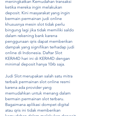
meningkatkan Kemudahan transaksi 
ketika mereka ingin melakukan 
deposit. Kini masyarakat yang ingin 
bermain permainan judi online 
khususnya mesin slot tidak perlu 
bingung lagi jika tidak memiliki saldo 
dalam rekening bank karena 
penggunaan qris dapat memberikan 
dampak yang signifikan terhadap judi 
online di Indonesia. Daftar Slot 
KERA4D hari ini di KERA4D dengan 
minimal deposit hanya 10rb saja.
Judi Slot merupakan salah satu mitra 
terbaik permainan slot online resmi 
karena ada provider yang 
memudahkan untuk menang dalam 
bermain permainan slot terbaru. 
Bagaimana aplikasi dompet digital 
atau qris ini tidak memberikan 
kemudahan dalam melakukan deposit 