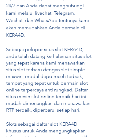
24/7 dan Anda dapat menghubungi 
kami melalui livechat, Telegram, 
Wechat, dan WhatsApp tentunya kami 
akan memudahkan Anda bermain di 
KERA4D.
Sebagai pelopor situs slot KERA4D, 
anda telah datang ke halaman situs slot 
yang tepat karena kami menawarkan 
situs slot terbaru dengan slot simple 
maxwin, modal depo receh terbaik, 
tempat yang tepat untuk bermain slot 
online terpercaya anti rungkad. Daftar 
situs mesin slot online terbaik hari ini 
mudah dimenangkan dan menawarkan 
RTP terbaik, diperbarui setiap hari.
Slots sebagai daftar slot KERA4D 
khusus untuk Anda mengungkapkan 