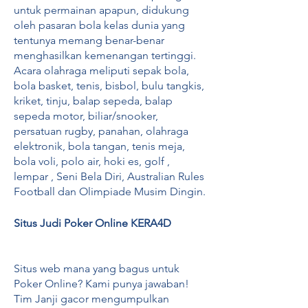
untuk permainan apapun, didukung 
oleh pasaran bola kelas dunia yang 
tentunya memang benar-benar 
menghasilkan kemenangan tertinggi. 
Acara olahraga meliputi sepak bola, 
bola basket, tenis, bisbol, bulu tangkis, 
kriket, tinju, balap sepeda, balap 
sepeda motor, biliar/snooker, 
persatuan rugby, panahan, olahraga 
elektronik, bola tangan, tenis meja, 
bola voli, polo air, hoki es, golf , 
lempar , Seni Bela Diri, Australian Rules 
Football dan Olimpiade Musim Dingin.
Situs Judi Poker Online KERA4D 
Situs web mana yang bagus untuk 
Poker Online? Kami punya jawaban! 
Tim Janji gacor mengumpulkan 