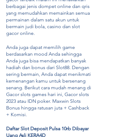
berbagai jenis dompet online dan qris 
yang memudahkan memainkan semua 
permainan dalam satu akun untuk 
bermain judi bola, casino dan slot 
gacor online.
Anda juga dapat memilih game 
berdasarkan mood Anda sehingga 
Anda juga bisa mendapatkan banyak 
hadiah dan bonus dari Slot88. Dengan 
sering bermain, Anda dapat menikmati 
kemenangan kamu untuk bersenang 
senang. Berikut cara mudah menang di 
Gacor slots games hari ini, Gacor slots 
2023 atau IDN poker. Maxwin Slots 
Bonus hingga ratusan juta + Cashback 
+ Komisi.
Daftar Slot Deposit Pulsa 10rb Dibayar 
Uang Asli KERA4D 