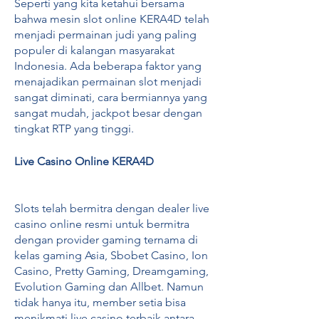
Seperti yang kita ketahui bersama 
bahwa mesin slot online KERA4D telah 
menjadi permainan judi yang paling 
populer di kalangan masyarakat 
Indonesia. Ada beberapa faktor yang 
menajadikan permainan slot menjadi 
sangat diminati, cara bermiannya yang 
sangat mudah, jackpot besar dengan 
tingkat RTP yang tinggi.
Live Casino Online KERA4D 
Slots telah bermitra dengan dealer live 
casino online resmi untuk bermitra 
dengan provider gaming ternama di 
kelas gaming Asia, Sbobet Casino, Ion 
Casino, Pretty Gaming, Dreamgaming, 
Evolution Gaming dan Allbet. Namun 
tidak hanya itu, member setia bisa 
menikmati live casino terbaik antara 