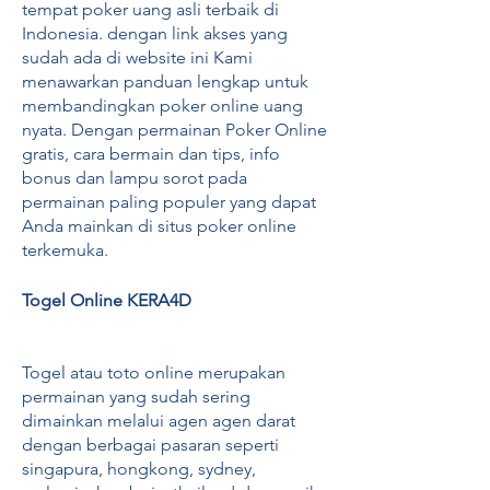
tempat poker uang asli terbaik di 
Indonesia. dengan link akses yang 
sudah ada di website ini Kami 
menawarkan panduan lengkap untuk 
membandingkan poker online uang 
nyata. Dengan permainan Poker Online 
gratis, cara bermain dan tips, info 
bonus dan lampu sorot pada 
permainan paling populer yang dapat 
Anda mainkan di situs poker online 
terkemuka.
Togel Online KERA4D 
Togel atau toto online merupakan 
permainan yang sudah sering 
dimainkan melalui agen agen darat 
dengan berbagai pasaran seperti 
singapura, hongkong, sydney, 