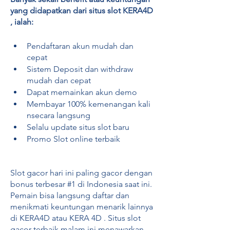
yang didapatkan dari situs slot KERA4D 
, ialah:
Pendaftaran akun mudah dan 
cepat
Sistem Deposit dan withdraw 
mudah dan cepat
Dapat memainkan akun demo
Membayar 100% kemenangan kali 
nsecara langsung
Selalu update situs slot baru
Promo Slot online terbaik
Slot gacor hari ini paling gacor dengan 
bonus terbesar #1 di Indonesia saat ini. 
Pemain bisa langsung daftar dan 
menikmati keuntungan menarik lainnya 
di KERA4D atau KERA 4D . Situs slot 
gacor terbaik malam ini menawarkan 