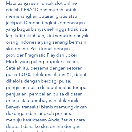
Mata uang resmi untuk slot online 
adalah KERA4D dan mudah untuk 
memenangkan putaran gratis atau 
jackpot. Dengan tingkat kemenangan 
yang bagus banyak sehingga tidak ada 
lagi ketidaktahuan, kini semakin banyak 
orang Indonesia yang senang bermain 
slot online. Pasti kenal dengan 
provider Pragmatic Play dan Joker 
Mode yang paling populer saat ini. 
Setelah itu, bersama dengan setoran 
pulsa 10.000 Telekomsel dan XL, dapat 
dikelola dengan berbagi pulsa, 
pengisian pulsa di counter atau tempat 
penjualan, pembelian pulsa di pasar 
online atau pembayaran elektronik. 
Banyak transaksi bisnis memungkinkan 
dukungan dan langkah pertama 
menuju kesuksesan Anda.Berikut cara 
deposit dana ke slot online dengan 