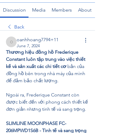
Discussion
Media
Members
About
Back
oanhhoang7794+11
oanhhoang7794+11
June 7, 2024
Thương hiệu đồng hồ Frederique 
Constant luôn tập trung vào việc thiết 
kế và sản xuất các chi tiết cơ 
bản của 
đồng hồ bên trong nhà máy của mình 
để đảm bảo chất lượng.
Ngoài ra, Frederique Constant còn 
được biết đến với phong cách thiết kế 
đơn giản nhưng tinh tế và sang trọng.
SLIMLINE MOONPHASE FC-
206MPWD1S6B - Tinh tế và sang trọng