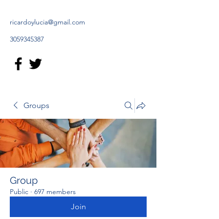
ricardoylucia@gmail.com
3059345387
Groups
Group
Public
·
697 members
Join