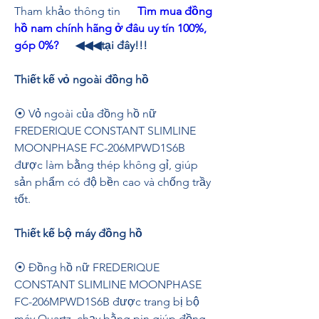
Tham khảo thông tin      
Tìm mua đồng 
hồ nam chính hãng ở đâu uy tín 100%, 
góp 0%?
◀◀◀tại đây!!!
Thiết kế vỏ ngoài đồng hồ
⦿ Vỏ ngoài của đồng hồ nữ 
FREDERIQUE CONSTANT SLIMLINE 
MOONPHASE FC-206MPWD1S6B 
được làm bằng thép không gỉ, giúp 
sản phẩm có độ bền cao và chống trầy 
tốt.
Thiết kế bộ máy đồng hồ
⦿ Đồng hồ nữ FREDERIQUE 
CONSTANT SLIMLINE MOONPHASE 
FC-206MPWD1S6B được trang bị bộ 
máy Quartz, chạy bằng pin giúp đồng 