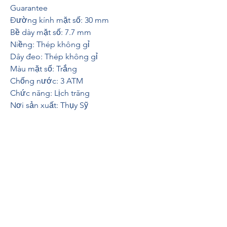
Guarantee
Đường kính mặt số: 30 mm
Bề dày mặt số: 7.7 mm
Niềng: Thép không gỉ
Dây đeo: Thép không gỉ
Màu mặt số: Trắng
Chống nước: 3 ATM
Chức năng: Lịch trăng
Nơi sản xuất: Thụy Sỹ
Xem nhanh      
đồng hồ đẹp
◀◀◀tại 
đây!!!
Giá bán
⦿ FREDERIQUE CONSTANT SLIMLINE 
MOONPHASE FC-206MPWD1S6B với 
thiết kế thanh lịch, mặt số trắng trang 
nhã và các chi tiết kim cương, đây là 