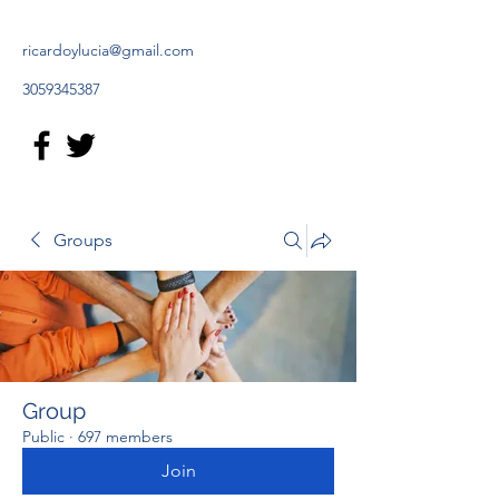
ricardoylucia@gmail.com
3059345387
Groups
Group
Public
·
697 members
Join