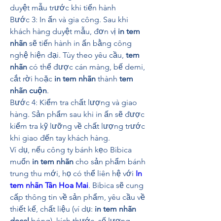
duyệt mẫu trước khi tiến hành 
Bước 3: In ấn và gia công. Sau khi 
khách hàng duyệt mẫu, đơn vị 
in tem 
nhãn
 sẽ tiến hành in ấn bằng công 
nghệ hiện đại. Tùy theo yêu cầu, 
tem 
nhãn
 có thể được cán màng, bế demi, 
cắt rời hoặc 
in tem nhãn
 thành 
tem 
nhãn cuộn
.
Bước 4: Kiểm tra chất lượng và giao 
hàng. Sản phẩm sau khi in ấn sẽ được 
kiểm tra kỹ lưỡng về chất lượng trước 
khi giao đến tay khách hàng.
Ví dụ, nếu công ty bánh kẹo Bibica 
muốn 
in tem nhãn
 cho sản phẩm bánh 
trung thu mới, họ có thể liên hệ với 
In 
tem nhãn Tân Hoa Mai
. Bibica sẽ cung 
cấp thông tin về sản phẩm, yêu cầu về 
thiết kế, chất liệu (ví dụ: 
in tem nhãn 
decal
 bóng), kích thước, số lượng... 