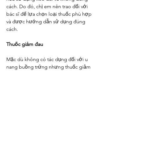
cách. Do đó, chị em nên trao đổi với 
bác sĩ để lựa chọn loại thuốc phù hợp 
và được hướng dẫn sử dụng đúng 
cách.
Thuốc giảm đau
Mặc dù không có tác dụng đối với u 
nang buồng trứng nhưng thuốc giảm 
đau giúp làm giảm các triệu chứng 
đau bụng, đau bụng kinh do u nang 
buồng trứng gây ra. Các thuốc thường 
dùng là: Paracetamol, Ibuprofen, 
Naproxen…
Thuốc nam trị u nang buồng trứng
Sử dụng một số loại thuốc nam như 