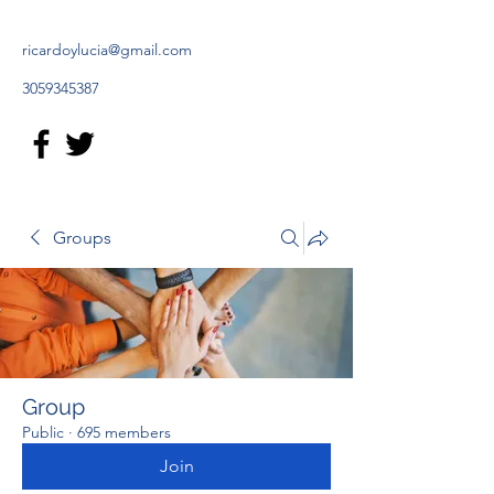
ricardoylucia@gmail.com
3059345387
Groups
Group
Public
·
695 members
Join