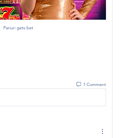
Pariuri gets bet
1 Comment