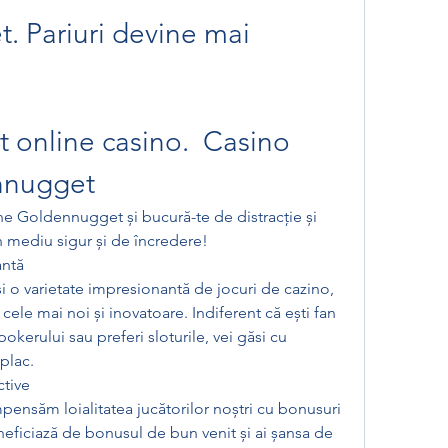
t. Pariuri devine mai 
online casino.  Casino 
nnugget 
e Goldennugget și bucură-te de distracție și 
un mediu sigur și de încredere!
antă
 o varietate impresionantă de jocuri de cazino, 
 cele mai noi și inovatoare. Indiferent că ești fan 
 pokerului sau preferi sloturile, vei găsi cu 
 plac.
ctive
nsăm loialitatea jucătorilor noștri cu bonusuri 
neficiază de bonusul de bun venit și ai șansa de 