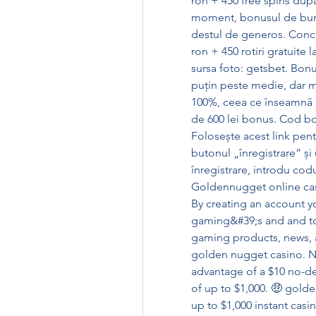
ron + 450 free spins după
moment, bonusul de bun v
destul de generos. Concr
ron + 450 rotiri gratuite
sursa foto: getsbet. Bonu
puțin peste medie, dar m
100%, ceea ce înseamnă că
de 600 lei bonus. Cod bon
Folosește acest link pent
butonul „înregistrare” și
înregistrare, introdu cod
Goldennugget online ca
By creating an account y
gaming&#39;s and and to
gaming products, news, 
golden nugget casino. Ne
advantage of a $10 no-d
of up to $1,000. 🤑 gold
up to $1,000 instant casi