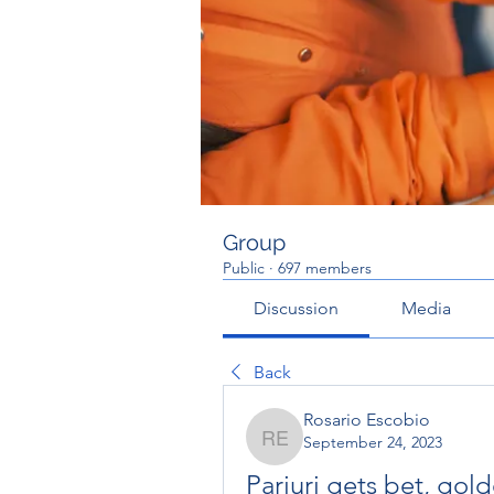
Group
Public
·
697 members
Discussion
Media
Back
Rosario Escobio
September 24, 2023
Rosario Escobio
Pariuri gets bet, gol