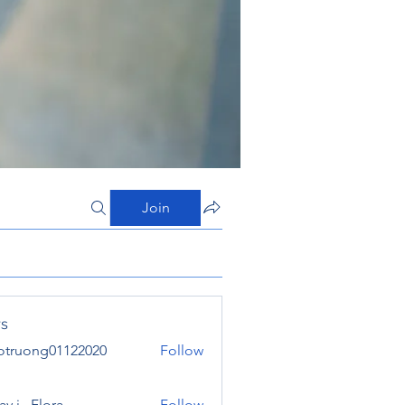
Join
s
otruong01122020
Follow
ong01122020
y j . Flora
Follow