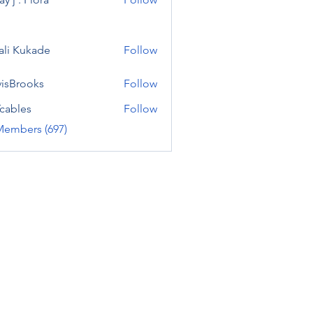
ali Kukade
Follow
visBrooks
Follow
cables
Follow
Members (697)