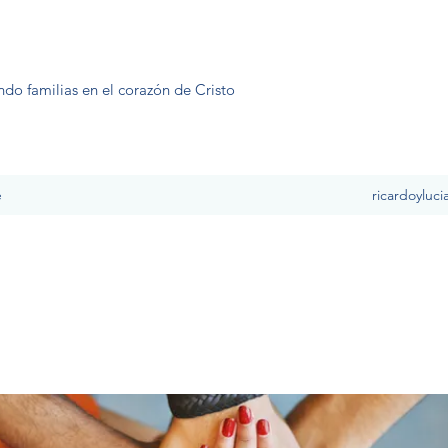
ndo familias en el corazón de Cristo
e
ricardoyluc