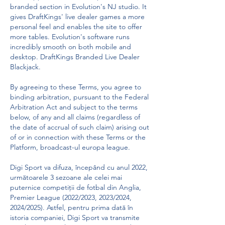
branded section in Evolution's NJ studio. It 
gives DraftKings' live dealer games a more 
personal feel and enables the site to offer 
more tables. Evolution's software runs 
incredibly smooth on both mobile and 
desktop. DraftKings Branded Live Dealer 
Blackjack.
By agreeing to these Terms, you agree to 
binding arbitration, pursuant to the Federal 
Arbitration Act and subject to the terms 
below, of any and all claims (regardless of 
the date of accrual of such claim) arising out 
of or in connection with these Terms or the 
Platform, broadcast-ul europa league.
Digi Sport va difuza, începând cu anul 2022, 
următoarele 3 sezoane ale celei mai 
puternice competiții de fotbal din Anglia, 
Premier League (2022/2023, 2023/2024, 
2024/2025). Astfel, pentru prima dată în 
istoria companiei, Digi Sport va transmite 