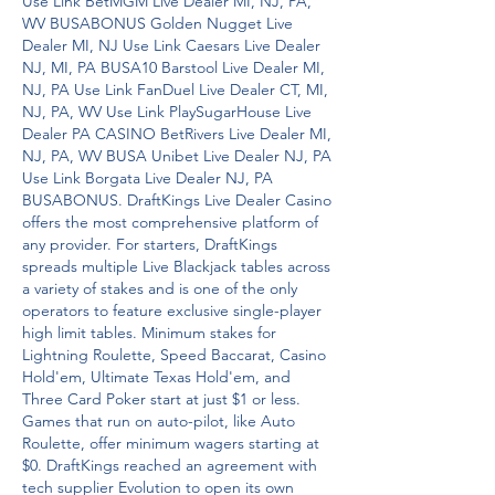
Use Link BetMGM Live Dealer MI, NJ, PA, 
WV BUSABONUS Golden Nugget Live 
Dealer MI, NJ Use Link Caesars Live Dealer 
NJ, MI, PA BUSA10 Barstool Live Dealer MI, 
NJ, PA Use Link FanDuel Live Dealer CT, MI, 
NJ, PA, WV Use Link PlaySugarHouse Live 
Dealer PA CASINO BetRivers Live Dealer MI, 
NJ, PA, WV BUSA Unibet Live Dealer NJ, PA 
Use Link Borgata Live Dealer NJ, PA 
BUSABONUS. DraftKings Live Dealer Casino 
offers the most comprehensive platform of 
any provider. For starters, DraftKings 
spreads multiple Live Blackjack tables across 
a variety of stakes and is one of the only 
operators to feature exclusive single-player 
high limit tables. Minimum stakes for 
Lightning Roulette, Speed Baccarat, Casino 
Hold'em, Ultimate Texas Hold'em, and 
Three Card Poker start at just $1 or less. 
Games that run on auto-pilot, like Auto 
Roulette, offer minimum wagers starting at 
$0. DraftKings reached an agreement with 
tech supplier Evolution to open its own 