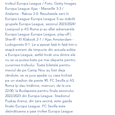
trofeul Europa League / Foto: Getty Images. 
Europa League Ajax - Marseille 3-3 / 
Atalanta - Rakow 2-0. Rezultatele serii în 
Europa League Europa League S-au stabilit 
grupele Europa League, sezonul 2023/2024! 
Liverpool și AS Roma și-au aflat adversarele 
Europa League Europa League, play-off | 
Sheriff - KI Klaksvik 2-1 / Ajax Amsterdam - 
Ludogorets 0-1. Le-a așezat față în față într-o 
etapă extrem de timpurie din actuala ediție 
a Europa League, astfel încât una dintre ele 
nu se va putea bate pe mai departe pentru 
cucerirea trofeului. Toate biletele pentru 
meciul de pe Camp Nou au fost deja 
vândute, se va juca așadar cu casa închisă 
pe un stadion de peste 90. FC Sevilla și AS 
Roma își dau întâlnire, miercuri, de la ora 
22:00, la Budapesta pentru finala sezonului 
2022/2023 din Europa League. Stadionul 
Pușkaș Arena, din țara vecină, este gazda 
finalei Europa League. FC Sevilla este 
deținătoarea a șase trofee Europa League 