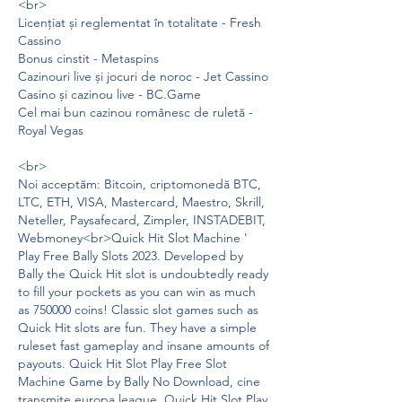
<br>
Licențiat și reglementat în totalitate - Fresh 
Cassino
Bonus cinstit - Metaspins
Cazinouri live și jocuri de noroc - Jet Cassino
Casino și cazinou live - BC.Game
Cel mai bun cazinou românesc de ruletă - 
Royal Vegas
<br>
Noi acceptăm: Bitcoin, criptomonedă BTC, 
LTC, ETH, VISA, Mastercard, Maestro, Skrill, 
Neteller, Paysafecard, Zimpler, INSTADEBIT, 
Webmoney<br>Quick Hit Slot Machine ' 
Play Free Bally Slots 2023. Developed by 
Bally the Quick Hit slot is undoubtedly ready 
to fill your pockets as you can win as much 
as 750000 coins! Classic slot games such as 
Quick Hit slots are fun. They have a simple 
ruleset fast gameplay and insane amounts of 
payouts. Quick Hit Slot Play Free Slot 
Machine Game by Bally No Download, cine 
transmite europa league. Quick Hit Slot Play 