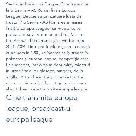
Sevilla, în finala Ligii Europa. Cine transmite 
la tv Sevilla – AS Roma, finala Europa 
League. Decizie surprinzătoare luată de 
trustul Pro Sevilla - AS Roma este marea 
finală a Europa League, iar meciul se va 
putea vedea la tv, dar nu pe Pro TV, ci pe 
Pro Arena. The current cycle will be from 
2021–2024. Eintracht frankfurt, care a cucerit 
cupa uefa în 1980, va încerca să îşi treacă în 
palmares şi europa league, competiţia care 
i-a succedat, într-o nouă denumire, miercuri, 
în urma finalei cu glasgow rangers, de la 
sevilla.  A third said they appreciated the 
demo versions of different games to learn 
about them, cine transmite europa league.
Cine transmite europa 
league, broadcast-ul 
europa league