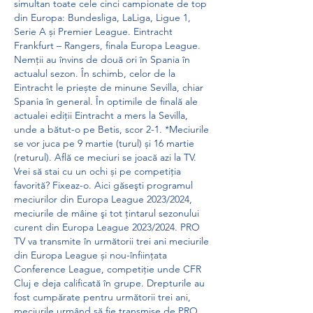
simultan toate cele cinci campionate de top 
din Europa: Bundesliga, LaLiga, Ligue 1, 
Serie A și Premier League. Eintracht 
Frankfurt – Rangers, finala Europa League. 
Nemții au învins de două ori în Spania în 
actualul sezon. În schimb, celor de la 
Eintracht le priește de minune Sevilla, chiar 
Spania în general. În optimile de finală ale 
actualei ediții Eintracht a mers la Sevilla, 
unde a bătut-o pe Betis, scor 2-1. *Meciurile 
se vor juca pe 9 martie (turul) și 16 martie 
(returul). Află ce meciuri se joacă azi la TV. 
Vrei să stai cu un ochi și pe competiția 
favorită? Fixeaz-o. Aici găseşti programul 
meciurilor din Europa League 2023/2024, 
meciurile de mâine şi tot ţintarul sezonului 
curent din Europa League 2023/2024. PRO 
TV va transmite în următorii trei ani meciurile 
din Europa League și nou-înființata 
Conference League, competiție unde CFR 
Cluj e deja calificată în grupe. Drepturile au 
fost cumpărate pentru următorii trei ani, 
meciurile urmând să fie transmise de PRO 