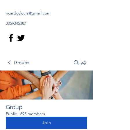
ricardoylucia@gmail.com
3059345387
Groups
Group
Public
·
695 members
Join