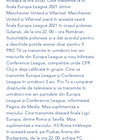
înceapă la ora 20:00. Cine transmite la tv 
finala Europa League 2021 dintre 
Manchester United și Villarreal. Manchester 
United și Villarreal joacă în această seară 
finala Europa League 2021 în orașul polonez 
Gdansk, de la ora 22. 00 – ora României. 
Autoritățile poloneze și-a dat acordul pentru 
a deschide porțile arenei doar pentru 9. 
PRO TV va transmite în următorii trei ani 
meciurile din Europa League și nou-înființata 
Conference League, competiție unde CFR 
Cluj e deja calificată în grupe. Cine va 
transmite Europa League și Conference 
League în următorii 3 ani. Pro Tv a cumpărat 
drepturile de televizare și va transmite în 
următorii trei ani partidele din Europa 
League și Conference League, informează 
Pagina de Media. Miza suplimentaă a 
meciului. Cine transmite diseară finala Ligii 
Europa, dintre Roma și Sevilla. Miza 
suplimentaă a meciului. AS Roma întâlneşte 
în această seară, pe Puskas Arena din 
Budapesta, de la ora 22. 00, echipa FC 