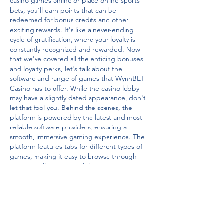
casino games online or place online sports 
bets, you'll earn points that can be 
redeemed for bonus credits and other 
exciting rewards. It's like a never-ending 
cycle of gratification, where your loyalty is 
constantly recognized and rewarded. Now 
that we've covered all the enticing bonuses 
and loyalty perks, let's talk about the 
software and range of games that WynnBET 
Casino has to offer. While the casino lobby 
may have a slightly dated appearance, don't 
let that fool you. Behind the scenes, the 
platform is powered by the latest and most 
reliable software providers, ensuring a 
smooth, immersive gaming experience. The 
platform features tabs for different types of 
games, making it easy to browse through 
the vast collection, canalul care transmite 
partidele din europa league. For those who 
prefer specific software providers, WynnBET 
has dedicated tabs that showcase games 
from providers like IGT, NetEnt, Big Time 
Gaming, Scientific Games, High 5 Games, 