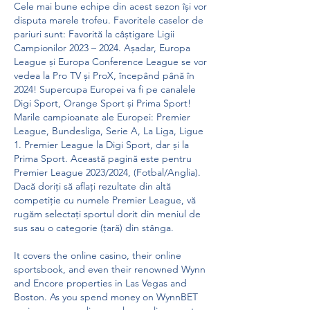
Cele mai bune echipe din acest sezon își vor 
disputa marele trofeu. Favoritele caselor de 
pariuri sunt: Favorită la câștigare Ligii 
Campionilor 2023 – 2024. Așadar, Europa 
League și Europa Conference League se vor 
vedea la Pro TV și ProX, începând până în 
2024! Supercupa Europei va fi pe canalele 
Digi Sport, Orange Sport și Prima Sport! 
Marile campioanate ale Europei: Premier 
League, Bundesliga, Serie A, La Liga, Ligue 
1. Premier League la Digi Sport, dar și la 
Prima Sport. Această pagină este pentru 
Premier League 2023/2024, (Fotbal/Anglia). 
Dacă doriți să aflați rezultate din altă 
competiție cu numele Premier League, vă 
rugăm selectați sportul dorit din meniul de 
sus sau o categorie (țară) din stânga. 
It covers the online casino, their online 
sportsbook, and even their renowned Wynn 
and Encore properties in Las Vegas and 
Boston. As you spend money on WynnBET 