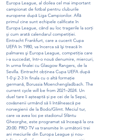
Europa League, al doilea cel mai important 
campionat de fotbal pentru cluburile 
europene după Liga Campionilor. Află 
primul cine sunt echipele calificate în 
Europa League, când au loc tragerile la sorți 
și cum arată calendarul competiției. 
Eintracht Frankfurt, care a cucerit Cupa 
UEFA în 1980, va încerca să îşi treacă în 
palmares şi Europa League, competiţia care 
i-a succedat, într-o nouă denumire, miercuri, 
în urma finalei cu Glasgow Rangers, de la 
Sevilla. Eintracht obţinea Cupa UEFA după 
1-0 şi 2-3 în finala cu o altă formaţie 
germană, Borussia Moenchengladbach. The 
current cycle will be from 2021–2024. Un 
duel tare îi așteaptă și pe cei de la Sepsi, 
covăsnenii urmând să îi întâlnească pe 
norvegienii de la Bodo/Glimt. Meciul tur, 
care va avea loc pe stadionul Sfântu 
Gheorghe, este programat să înceapă la ora 
20:00. PRO TV va transmite în următorii trei 
ani meciurile din Europa League și nou-