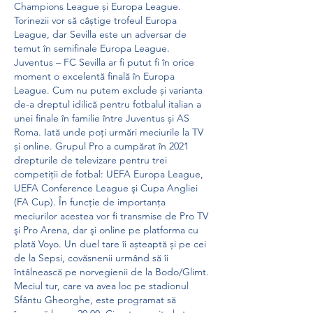
Champions League și Europa League. 
Torinezii vor să câștige trofeul Europa 
League, dar Sevilla este un adversar de 
temut în semifinale Europa League. 
Juventus – FC Sevilla ar fi putut fi în orice 
moment o excelentă finală în Europa 
League. Cum nu putem exclude și varianta 
de-a dreptul idilică pentru fotbalul italian a 
unei finale în familie între Juventus și AS 
Roma. Iată unde poți urmări meciurile la TV 
și online. Grupul Pro a cumpărat în 2021 
drepturile de televizare pentru trei 
competiţii de fotbal: UEFA Europa League, 
UEFA Conference League şi Cupa Angliei 
(FA Cup). În funcție de importanța 
meciurilor acestea vor fi transmise de Pro TV 
şi Pro Arena, dar şi online pe platforma cu 
plată Voyo. Un duel tare îi așteaptă și pe cei 
de la Sepsi, covăsnenii urmând să îi 
întâlnească pe norvegienii de la Bodo/Glimt. 
Meciul tur, care va avea loc pe stadionul 
Sfântu Gheorghe, este programat să 