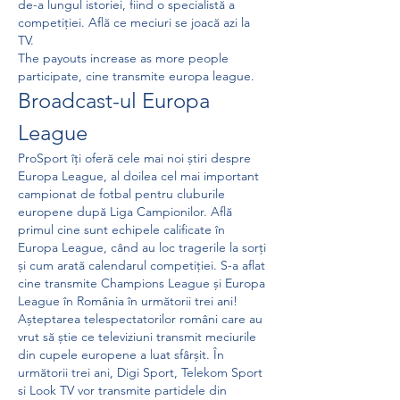
de-a lungul istoriei, fiind o specialistă a 
competiției. Află ce meciuri se joacă azi la 
TV. 
The payouts increase as more people 
participate, cine transmite europa league.
Broadcast-ul Europa 
League
ProSport îți oferă cele mai noi știri despre 
Europa League, al doilea cel mai important 
campionat de fotbal pentru cluburile 
europene după Liga Campionilor. Află 
primul cine sunt echipele calificate în 
Europa League, când au loc tragerile la sorți 
și cum arată calendarul competiției. S-a aflat 
cine transmite Champions League și Europa 
League în România în următorii trei ani! 
Așteptarea telespectatorilor români care au 
vrut să știe ce televiziuni transmit meciurile 
din cupele europene a luat sfârșit. În 
următorii trei ani, Digi Sport, Telekom Sport 
si Look TV vor transmite partidele din 