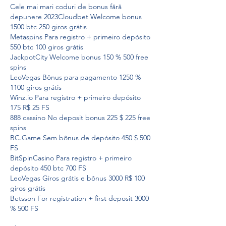
Cele mai mari coduri de bonus fără 
depunere 2023Cloudbet Welcome bonus 
1500 btc 250 giros grátis
Metaspins Para registro + primeiro depósito 
550 btc 100 giros grátis
JackpotCity Welcome bonus 150 % 500 free 
spins
LeoVegas Bônus para pagamento 1250 % 
1100 giros grátis
Winz.io Para registro + primeiro depósito 
175 R$ 25 FS
888 cassino No deposit bonus 225 $ 225 free 
spins
BC.Game Sem bônus de depósito 450 $ 500 
FS
BitSpinCasino Para registro + primeiro 
depósito 450 btc 700 FS
LeoVegas Giros grátis e bônus 3000 R$ 100 
giros grátis
Betsson For registration + first deposit 3000 
% 500 FS