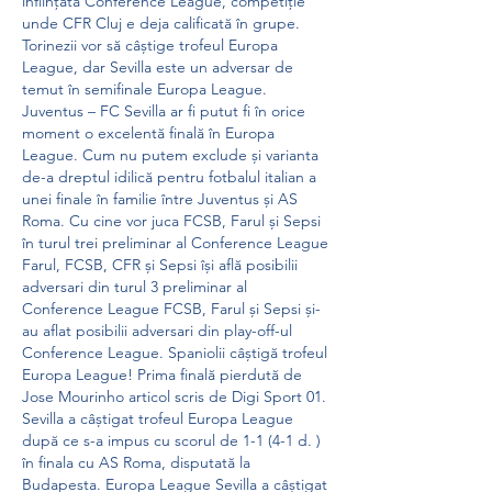
înființata Conference League, competiție 
unde CFR Cluj e deja calificată în grupe. 
Torinezii vor să câștige trofeul Europa 
League, dar Sevilla este un adversar de 
temut în semifinale Europa League. 
Juventus – FC Sevilla ar fi putut fi în orice 
moment o excelentă finală în Europa 
League. Cum nu putem exclude și varianta 
de-a dreptul idilică pentru fotbalul italian a 
unei finale în familie între Juventus și AS 
Roma. Cu cine vor juca FCSB, Farul și Sepsi 
în turul trei preliminar al Conference League 
Farul, FCSB, CFR și Sepsi își află posibilii 
adversari din turul 3 preliminar al 
Conference League FCSB, Farul și Sepsi și-
au aflat posibilii adversari din play-off-ul 
Conference League. Spaniolii câștigă trofeul 
Europa League! Prima finală pierdută de 
Jose Mourinho articol scris de Digi Sport 01. 
Sevilla a câștigat trofeul Europa League 
după ce s-a impus cu scorul de 1-1 (4-1 d. ) 
în finala cu AS Roma, disputată la 
Budapesta. Europa League Sevilla a câștigat 