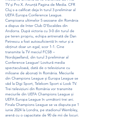
TV și Pro X. Anunță Pagina de Media. CFR 
Cluj s-a calificat deja în turul 3 preliminar al 
UEFA Europa Conference League. 
Campioana ultimelor 5 sezoane din România 
a dispus de Inter Club D’Escaldes din 
Andorra. După victoria cu 3-0 din turul de 
pe teren propriu, echipa antrenată de Dan 
Petrescu a fost autosuficientă în retur și a 
obținut doar un egal, scor 1-1. Cine 
transmite la TV meciul FCSB – 
Nordsjaelland, din turul 3 preliminar al 
Conference League! Lovitură media 
spectaculoasă, dată de o televiziune cu 
milioane de abonați în România. Meciurile 
din Champions League și Europa League se 
văd la Digi Sport, Telekom Sport si Look TV. 
Trei televiziuni din România vor transmite 
meciurile din UEFA Champions League și 
UEFA Europa League în următorii trei ani. 
Finala Champions League se va disputa pe 1 
iunie 2024 la Londra, pe stadionul Wembley, 
arenă cu o capacitate de 90 de mii de locuri. 