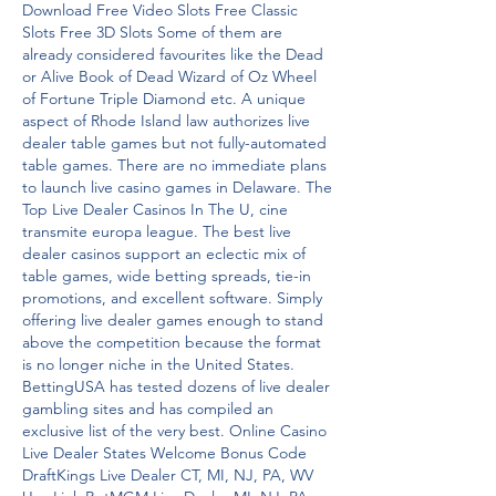
Download Free Video Slots Free Classic 
Slots Free 3D Slots Some of them are 
already considered favourites like the Dead 
or Alive Book of Dead Wizard of Oz Wheel 
of Fortune Triple Diamond etc. A unique 
aspect of Rhode Island law authorizes live 
dealer table games but not fully-automated 
table games. There are no immediate plans 
to launch live casino games in Delaware. The 
Top Live Dealer Casinos In The U, cine 
transmite europa league. The best live 
dealer casinos support an eclectic mix of 
table games, wide betting spreads, tie-in 
promotions, and excellent software. Simply 
offering live dealer games enough to stand 
above the competition because the format 
is no longer niche in the United States. 
BettingUSA has tested dozens of live dealer 
gambling sites and has compiled an 
exclusive list of the very best. Online Casino 
Live Dealer States Welcome Bonus Code 
DraftKings Live Dealer CT, MI, NJ, PA, WV 