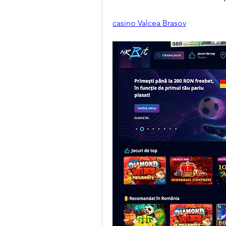
casino Valcea Brasov