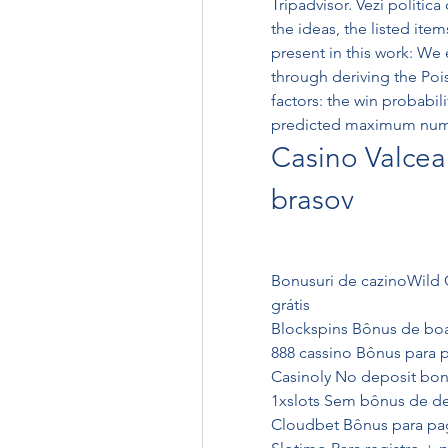
Tripadvisor. Vezi politica
the ideas, the listed ite
present in this work: We e
through deriving the Poi
factors: the win probabili
predicted maximum number
Casino Valcea 
brasov
Bonusuri de cazinoWild C
grátis
Blockspins Bônus de boas
888 cassino Bônus para p
Casinoly No deposit bon
1xslots Sem bônus de dep
Cloudbet Bônus para pa