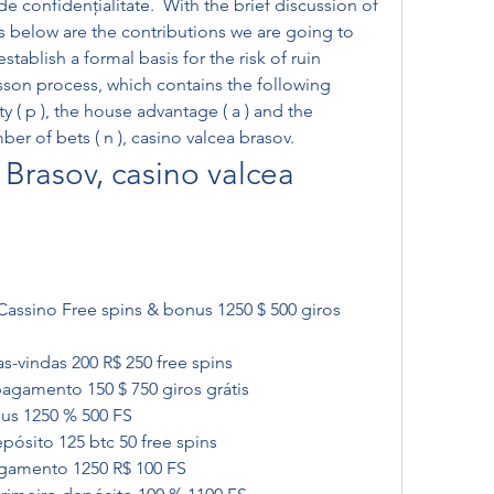
 de confidenţialitate.  With the brief discussion of 
ms below are the contributions we are going to 
stablish a formal basis for the risk of ruin 
sson process, which contains the following 
ty ( p ), the house advantage ( a ) and the 
 of bets ( n ), casino valcea brasov.
Brasov, casino valcea 
assino Free spins & bonus 1250 $ 500 giros 
-vindas 200 R$ 250 free spins
agamento 150 $ 750 giros grátis
us 1250 % 500 FS
ósito 125 btc 50 free spins
gamento 1250 R$ 100 FS