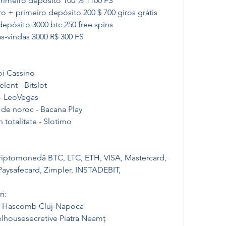
primeiro depósito 100 % 1100 FS
o + primeiro depósito 200 $ 700 giros grátis
epósito 3000 btc 250 free spins
-vindas 3000 R$ 300 FS
oi Cassino
lent - Bitslot
- LeoVegas
i de noroc - Bacana Play
n totalitate - Slotimo
riptomonedă BTC, LTC, ETH, VISA, Mastercard, 
, Paysafecard, Zimpler, INSTADEBIT, 
i:
tc Hascomb Cluj-Napoca 
lhousesecretive Piatra Neamț 