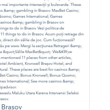
e mai importante intersecții și bulevarde. These 
nos &amp; gambling in Brasov: MaxBet Casino; 
Qosmo; Games International; Games 
casinos &amp; gambling in Brasov on 
hings to do in Brasov. Vezi politica de 
 111 things to do in Brasov. Acum poți retrage din 
 direct din sălile de joc. Cum fucționează? 
tău pe www. Mergi la secțiunea Retrageri &amp; 
da &quot;Sălile MaxBet&quot;. We&#39;ve 
-mentioned 11 places from other articles, 
Hotel Ambient, Kronwell Brașov Hotel, and 
ural. These places are best for casinos &amp; 
Bet Casino; Bonus Kronwell; Bonus Qosmo; 
es International; See more casinos &amp; 
ipadvisor. 
aslu Maluku Utara Karena Intervensi Seleksi 
rasov.
 Brasov