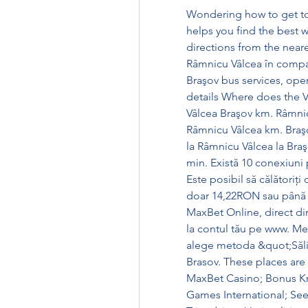
Wondering how to get to
helps you find the best w
directions from the neare
Râmnicu Vâlcea în compara
Braşov bus services, oper
details Where does the Vâ
Vâlcea Braşov km. Râmnicu
Râmnicu Vâlcea km. Braşov
la Râmnicu Vâlcea la Braş
min. Există 10 conexiuni p
Este posibil să călătoriți
doar 14,22RON sau până l
MaxBet Online, direct di
la contul tău pe www. Mer
alege metoda &quot;Sălil
Brasov. These places are
MaxBet Casino; Bonus Kr
Games International; Se