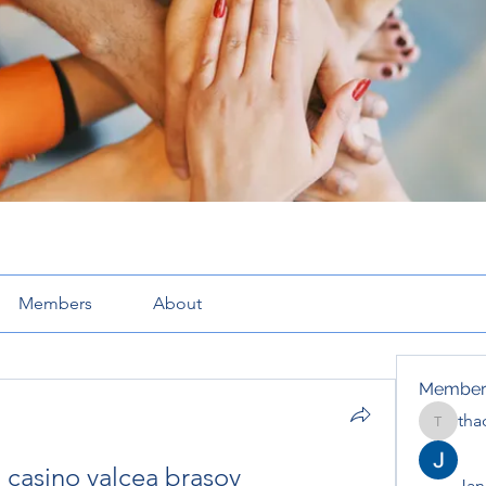
Members
About
Member
tha
thaotru
 casino valcea brasov
Jana