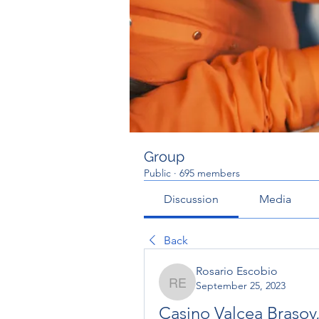
Group
Public
·
695 members
Discussion
Media
Back
Rosario Escobio
September 25, 2023
Rosario Escobio
Casino Valcea Brasov,