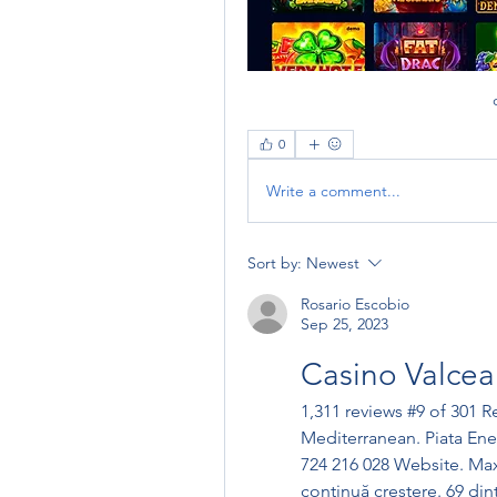
0
Write a comment...
Sort by:
Newest
Rosario Escobio
Sep 25, 2023
Casino Valcea
1,311 reviews #9 of 301 Re
Mediterranean. Piata En
724 216 028 Website. MaxB
continuă creștere. 69 dint