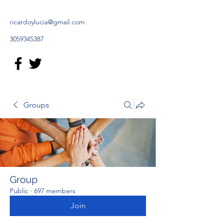
ricardoylucia@gmail.com
3059345387
Groups
Group
Public
·
697 members
Join