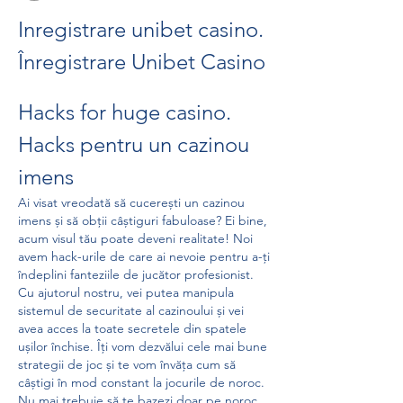
Inregistrare unibet casino. 
Înregistrare Unibet Casino
Hacks for huge casino. 
Hacks pentru un cazinou 
imens
Ai visat vreodată să cucerești un cazinou 
imens și să obții câștiguri fabuloase? Ei bine, 
acum visul tău poate deveni realitate! Noi 
avem hack-urile de care ai nevoie pentru a-ți 
îndeplini fanteziile de jucător profesionist.
Cu ajutorul nostru, vei putea manipula 
sistemul de securitate al cazinoului și vei 
avea acces la toate secretele din spatele 
ușilor închise. Îți vom dezvălui cele mai bune 
strategii de joc și te vom învăța cum să 
câștigi în mod constant la jocurile de noroc. 
Nu mai trebuie să te bazezi doar pe noroc, 