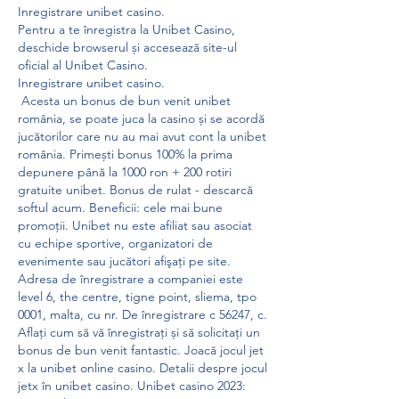
Inregistrare unibet casino.
Pentru a te înregistra la Unibet Casino, 
deschide browserul și accesează site-ul 
oficial al Unibet Casino.
Inregistrare unibet casino.
 Acesta un bonus de bun venit unibet 
românia, se poate juca la casino și se acordă 
jucătorilor care nu au mai avut cont la unibet 
românia. Primești bonus 100% la prima 
depunere până la 1000 ron + 200 rotiri 
gratuite unibet. Bonus de rulat - descarcă 
softul acum. Beneficii: cele mai bune 
promoții. Unibet nu este afiliat sau asociat 
cu echipe sportive, organizatori de 
evenimente sau jucători afişaţi pe site. 
Adresa de înregistrare a companiei este 
level 6, the centre, tigne point, sliema, tpo 
0001, malta, cu nr. De înregistrare c 56247, c. 
Aflați cum să vă înregistrați și să solicitați un 
bonus de bun venit fantastic. Joacă jocul jet 
x la unibet online casino. Detalii despre jocul 
jetx în unibet casino. Unibet casino 2023: 