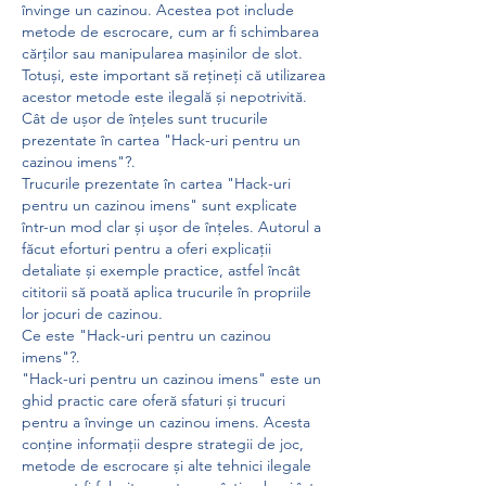
învinge un cazinou. Acestea pot include 
metode de escrocare, cum ar fi schimbarea 
cărților sau manipularea mașinilor de slot. 
Totuși, este important să rețineți că utilizarea 
acestor metode este ilegală și nepotrivită.
Cât de ușor de înțeles sunt trucurile 
prezentate în cartea "Hack-uri pentru un 
cazinou imens"?.
Trucurile prezentate în cartea "Hack-uri 
pentru un cazinou imens" sunt explicate 
într-un mod clar și ușor de înțeles. Autorul a 
făcut eforturi pentru a oferi explicații 
detaliate și exemple practice, astfel încât 
cititorii să poată aplica trucurile în propriile 
lor jocuri de cazinou.
Ce este "Hack-uri pentru un cazinou 
imens"?.
"Hack-uri pentru un cazinou imens" este un 
ghid practic care oferă sfaturi și trucuri 
pentru a învinge un cazinou imens. Acesta 
conține informații despre strategii de joc, 
metode de escrocare și alte tehnici ilegale 