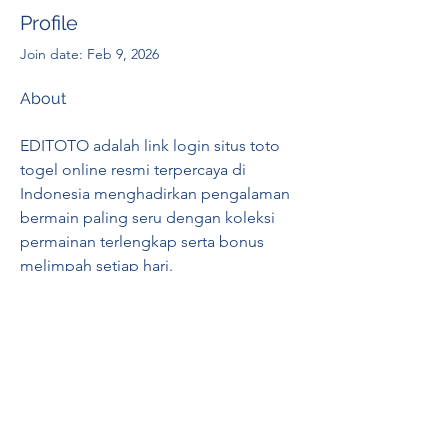
Profile
Join date: Feb 9, 2026
About
EDITOTO adalah link login situs toto 
togel online resmi terpercaya di 
Indonesia menghadirkan pengalaman 
bermain paling seru dengan koleksi 
permainan terlengkap serta bonus 
melimpah setiap hari.
https://rdn.eu.com/
RENOVACIÓN FAMLIAR
ricardoylucia@gmail.com
©2021 by Renovación Familiar. Proudly