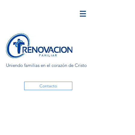
Uniendo familias en el corazón de Cristo
Contacto